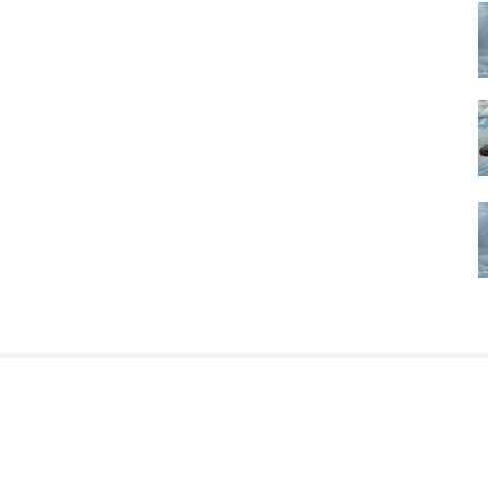
рмация о нас
Мы в соцсетях
кте
Facebook
кты
Telegram