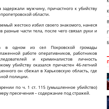
К
 задержали мужчину, причастного к убийству
епропетровской области.
В
аемый жестоко избил своего знакомого, нанеся
в разные части тела, после чего связал руки и
та в одном из сел Покровской громады
слаженной работе оперативников, работников
следователей и криминалистов личность
кому убийству оказался причастен 46-летний
шенного он сбежал в Харьковскую область, где
ьной полиции.
зрении по ч. 1 ст. 115 (умышленное убийство)
меру пресечения – содержание под стражей.