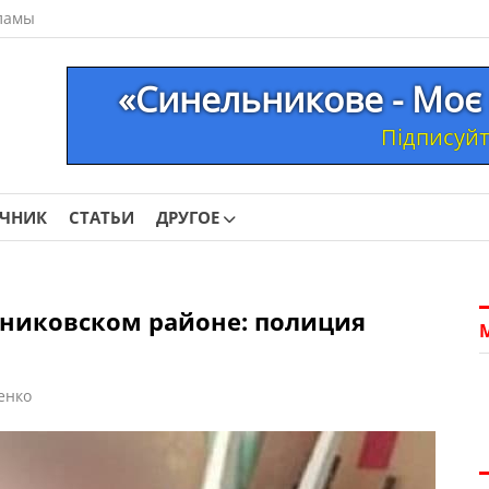
ламы
«Синельникове - Моє 
Підписуйте
ОЧНИК
СТАТЬИ
ДРУГОЕ
ьниковском районе: полиция
енко