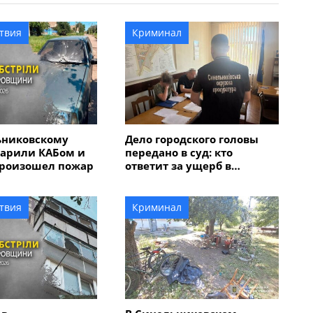
твия
Криминал
ьниковскому
Дело городского головы
дарили КАБом и
передано в суд: кто
произошел пожар
ответит за ущерб в
размере 5 миллионов
гривен?
твия
Криминал