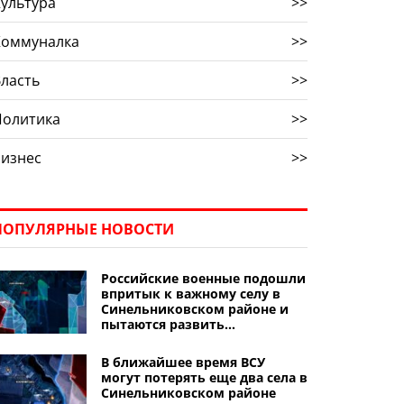
ультура
>>
Коммуналка
>>
ласть
>>
Политика
>>
Бизнес
>>
ПОПУЛЯРНЫЕ НОВОСТИ
Российские военные подошли
впритык к важному селу в
Синельниковском районе и
пытаются развить
наступление вглубь нашего
плацдарма
В ближайшее время ВСУ
могут потерять еще два села в
Синельниковском районе