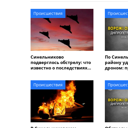
Происшествия
Происшес
Синельниково
По Синел
подверглось обстрелу: что
району у
известно о последствиях
дроном: 
атаки беспилотников
Происшествия
Происшес