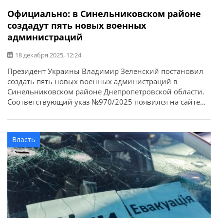
Официально: в Синельниковском районе
создадут пять новых военных
администраций
18 декабря 2025, 12:24
Президент Украины Владимир Зеленский постановил
создать пять новых военных администраций в
Синельниковском районе Днепропетровской области.
Соответствующий указ №970/2025 появился на сайте
главы государства 17 декабря. Согласно указу, в
Синельниковском районе будут созданы:
«Генеральному штабу Вооруженных Сил Украины,
Власть
Днепропетровской областной государственной
администрации осуществить в соответствии с Законом
Украины «О правовом режиме военного положения»
мероприятия, связанные с […]