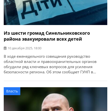
Из шести громад Синельниковского
района эвакуировали всех детей
10 декабря 2025, 18:00
В ходе еженедельного совещания руководство
областной власти и правоохранительных органов
обсудили ряд ключевых вопросов для усиления
безопасности региона. Об этом сообщает ГУНП в
Днепропетровской области. Одной из главных тем
стала эвакуация жителей с прифронтовых территорий
Синельниковского района. По состоянию на
Власть
сегодняшний день из шести громад района в
безопасные места эвакуировали всех детей. Начальник
полиции Днепропетровской […]