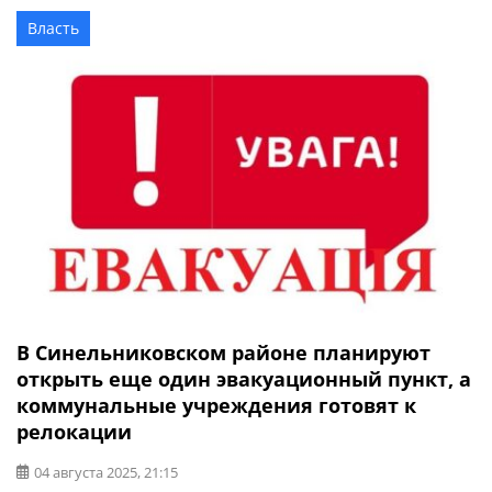
военной администрации: «Сегодня заканчиваю свою
Власть
работу в должности начальника Днепропетровской
ОВА. Позади – немалый путь, пройденный за более 2,5
лет. Он был полон вызовов, перед […]
В Синельниковском районе планируют
открыть еще один эвакуационный пункт, а
коммунальные учреждения готовят к
релокации
04 августа 2025, 21:15