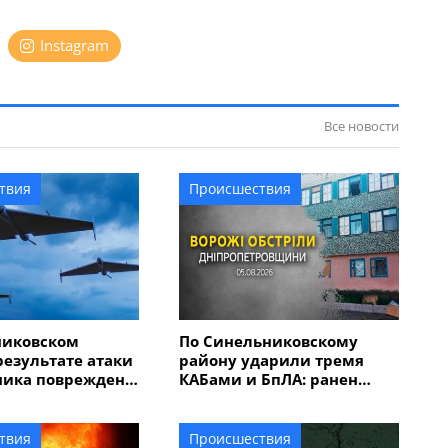
Instagram
Все новости
твия
Происшествия
никовском
По Синельниковскому
результате атаки
району ударили тремя
ника поврежден
КАБами и БпЛА: ранен
человек, повреждены 7
домов, гимназия, магазин
твия
Происшествия