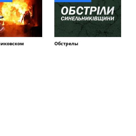
никовском
Обстрелы
результате
Синельниковского района:
АБами и БпЛА
повреждены дома и
и пожары
эвакуационный
автомобиль
Все новости
Общество