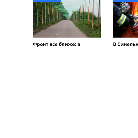
Фронт все ближе: в
В Синель
Синельниковском районе
районе в 
дороги накрывают
ударов К
антидроновыми сетками
произошл
ПОХОЖИЕ НОВОСТИ
Общество
Общество