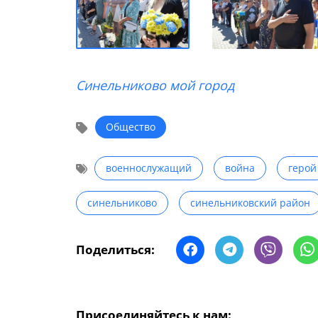
Синельниково мой город
Общество
военнослужащий
война
герой
синельниково
синельниковский район
Поделиться:
Присоединяйтесь к нам: