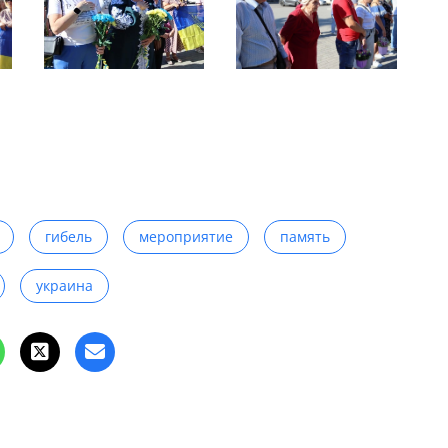
гибель
мероприятие
память
украина