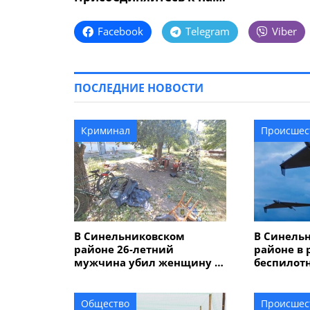
Facebook
Telegram
Viber
ПОСЛЕДНИЕ НОВОСТИ
Криминал
Происшес
В Синельниковском
В Синель
районе 26-летний
районе в 
мужчина убил женщину и
беспилот
травмировал еще двух
лицей
человек
Общество
Происшес