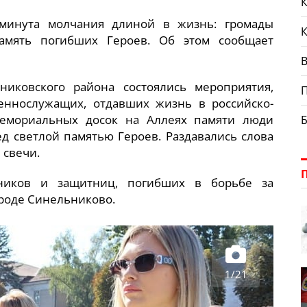
К
 минута молчания длиной в жизнь: громады
амять погибших Героев. Об этом сообщает
В
иковского района состоялись мероприятия,
ннослужащих, отдавших жизнь в российско-
мемориальных досок на Аллеях памяти люди
ед светлой памятью Героев. Раздавались слова
 свечи.
тников и защитниц, погибших в борьбе за
ороде Синельниково.
1/21