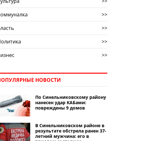
ультура
>>
Коммуналка
>>
ласть
>>
Политика
>>
Бизнес
>>
ПОПУЛЯРНЫЕ НОВОСТИ
По Синельниковскому району
нанесен удар КАБами:
повреждены 9 домов
В Синельниковском районе в
результате обстрела ранен 37-
летний мужчина: его в