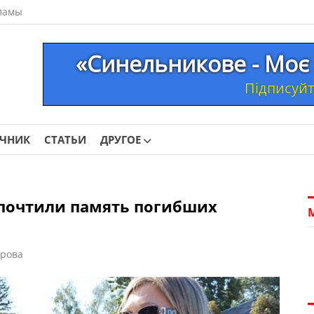
ламы
«Синельникове - Моє 
Підписуйте
ОЧНИК
СТАТЬИ
ДРУГОЕ
почтили память погибших
орова