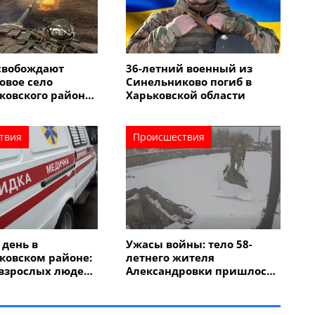
освобождают
36-летний военный из
овое село
Синельниково погиб в
ковского района
Харьковской области
ских оккупантов
твия
Происшествия
день в
Ужасы войны: тело 58-
ковском районе:
летнего жителя
 взрослых людей
Александровки пришлось
бенок
эвакуировать пешком по
снегу