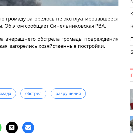
К
ую громаду загорелось не эксплуатировавшееся
. Об этом сообщает Синельниковская РВА.
В
-за вчерашнего обстрела громады повреждения
вая, загорелись хозяйственные постройки.
омада
обстрел
разрушения