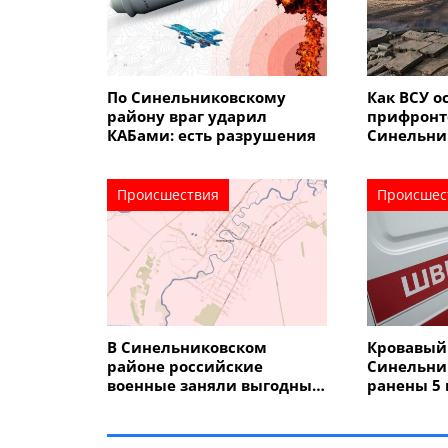
По Синельниковскому
Как ВСУ 
району враг ударил
прифронт
КАБами: есть разрушения
Синельни
от россий
Происшествия
Происшес
В Синельниковском
Кровавый 
районе российские
Синельни
военные заняли выгодный
ранены 5
рубеж: бои за
и один ре
Новопавловку
продолжаются