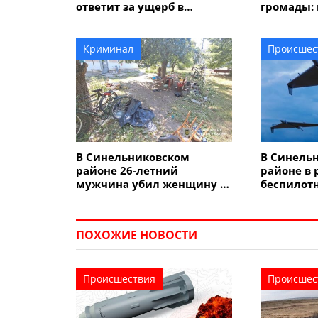
ответит за ущерб в
громады:
размере 5 миллионов
админзда
гривен?
автомоби
Криминал
Происшес
В Синельниковском
В Синель
районе 26-летний
районе в 
мужчина убил женщину и
беспилот
травмировал еще двух
лицей
человек
ПОХОЖИЕ НОВОСТИ
Происшествия
Происшес