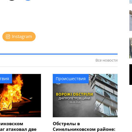
Instagram
Все новости
твия
Происшествия
никовском
Обстрелы в
аг атаковал две
Синельниковском районе: