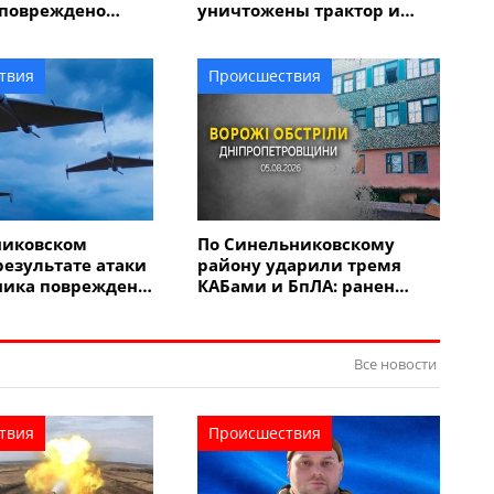
 повреждено
уничтожены трактор и
ние, горел
хозяйственные постройки,
ль
повреждены комбайн и
около 10 домов
твия
Происшествия
никовском
По Синельниковскому
результате атаки
району ударили тремя
ника поврежден
КАБами и БпЛА: ранен
человек, повреждены 7
домов, гимназия, магазин
Все новости
твия
Происшествия