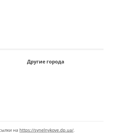
Другие города
ссылки на
https://synelnykove.dp.ua/
.