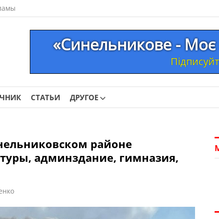
ламы
«Синельникове - Моє 
Підписуйте
ОЧНИК
СТАТЬИ
ДРУГОЕ
инельниковском районе
туры, админздание, гимназия,
енко