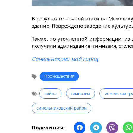
В результате ночной атаки на Межевск
здание. Повреждено заведение культуры
Также, по уточненной информации, из
получили админздание, гимназия, столо
Синельниково мой город
Происшествия
война
гимназия
межевская гр
синельниковский район
Поделиться: