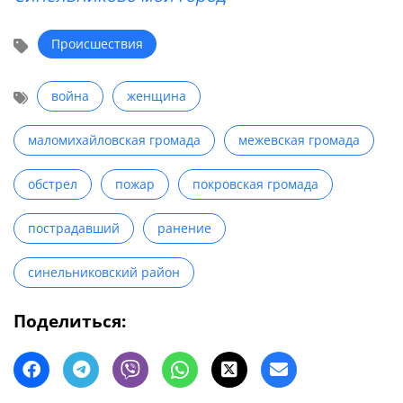
Происшествия
война
женщина
маломихайловская громада
межевская громада
обстрел
пожар
покровская громада
пострадавший
ранение
синельниковский район
Поделиться: