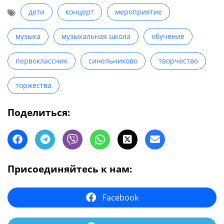
дети
концерт
мероприятие
музыка
музыкальная школа
обучение
первоклассник
синельниково
творчество
торжества
Поделиться:
Присоединяйтесь к нам:
Facebook