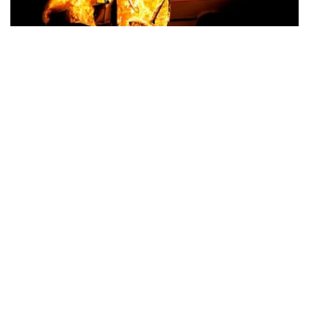
В Синельниковском районе враг атаковал
две громады: повреждено админздание,
горел автомобиль
Происшествия