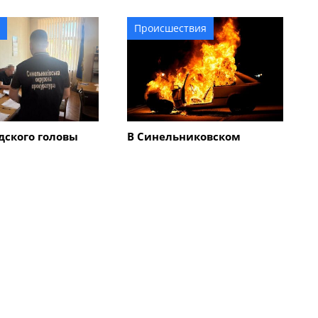
д, горел грузовик
Происшествия
дского головы
В Синельниковском
 суд: кто
районе враг атаковал две
а ущерб в
громады: повреждено
5 миллионов
админздание, горел
автомобиль
Все новости
твия
Происшествия