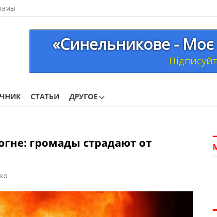
ламы
«Синельникове - Моє 
Підписуйте
ОЧНИК
СТАТЬИ
ДРУГОЕ
огне: громады страдают от
ко