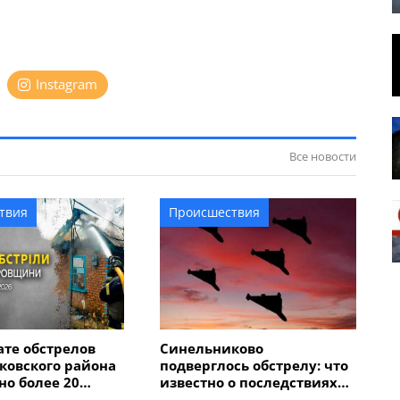
Instagram
Все новости
твия
Происшествия
ате обстрелов
Синельниково
ковского района
подверглось обстрелу: что
о более 20
известно о последствиях
томобили,
атаки беспилотников