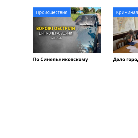
газопрово
Происшествия
Криминал
По Синельниковскому
Дело горо
району ударили КАБом и
передано в
дроном: произошел пожар
ответит з
размере 
гривен?
ПОХОЖИЕ НОВОСТИ
Происшествия
Происшес