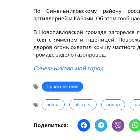
По Синельниковскому району росс
артиллерией и КАБами. Об этом сообща
В Новопавловской громаде загорелся 
поля с ячменем и пшеницей. Поврежд
дворов огонь охватил крышу частного 
громаде задело газопровод.
Синельниково мой город
Происшествия
война
обстрел
пожар
р
Поделиться: