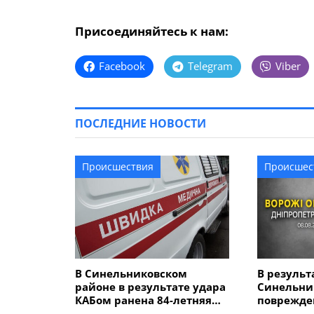
Присоединяйтесь к нам:
Facebook
Telegram
Viber
ПОСЛЕДНИЕ НОВОСТИ
Происшествия
Происшес
В Синельниковском
В результ
районе в результате удара
Синельни
КАБом ранена 84-летняя
поврежден
женщина
домов, ав