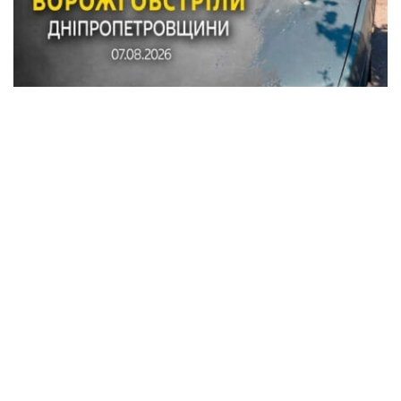
По Синельниковскому району ударили
КАБом и дроном: произошел пожар
Криминал