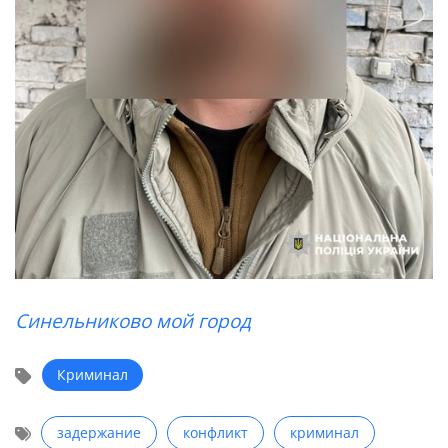
Синельниково мой город
Криминал
задержание
конфликт
криминал