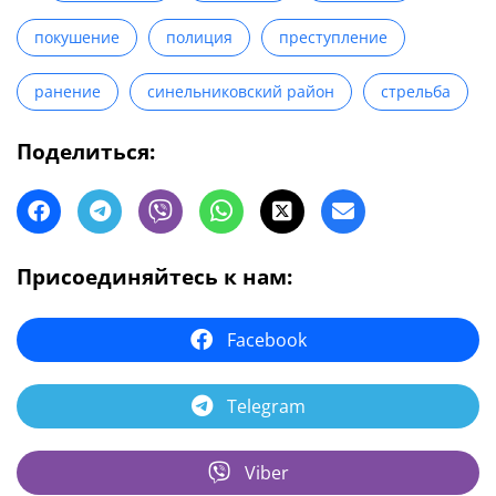
покушение
полиция
преступление
ранение
синельниковский район
стрельба
Поделиться:
Присоединяйтесь к нам:
Facebook
Telegram
Viber