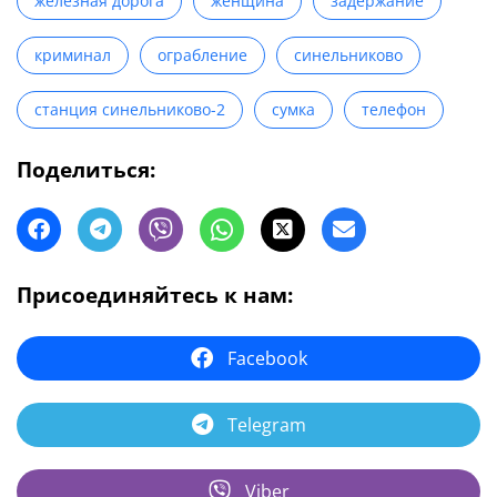
железная дорога
женщина
задержание
криминал
ограбление
синельниково
станция синельниково-2
сумка
телефон
Поделиться:
Присоединяйтесь к нам:
Facebook
Telegram
Viber