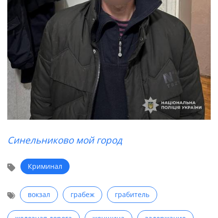
Синельниково мой город
Криминал
вокзал
грабеж
грабитель