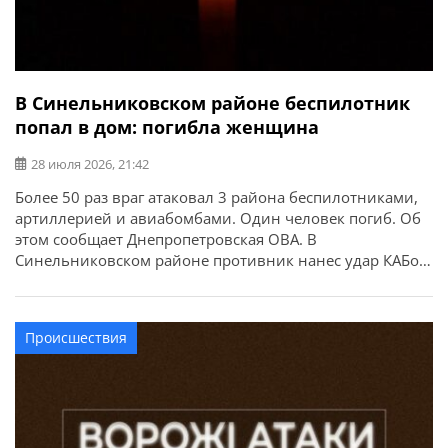
В Синельниковском районе беспилотник
попал в дом: погибла женщина
28 июля 2026, 21:42
Более 50 раз враг атаковал 3 района беспилотниками,
артиллерией и авиабомбами. Один человек погиб. Об
этом сообщает Днепропетровская ОВА. В
Синельниковском районе противник нанес удар КАБом
и БпЛА по Васильковской громаде. Произошел пожар.
Повреждены 3 частных дома. В результате попадания
БпЛА в частный жилой дом погибла женщина.
Происшествия