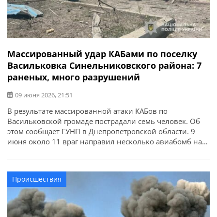
Массированный удар КАБами по поселку
Васильковка Синельниковского района: 7
раненых, много разрушений
09 июня 2026, 21:51
В результате массированной атаки КАБов по
Васильковской громаде пострадали семь человек. Об
этом сообщает ГУНП в Днепропетровской области. 9
июня около 11 враг направил несколько авиабомб на
поселок Васильковка. Предварительно известно, что от
вражеских попаданий травмы получили семь человек
— пятеро мужчин и две женщины. Повреждения и
Происшествия
разрушения получили детская спортивная школа,
многоэтажки и частные […]