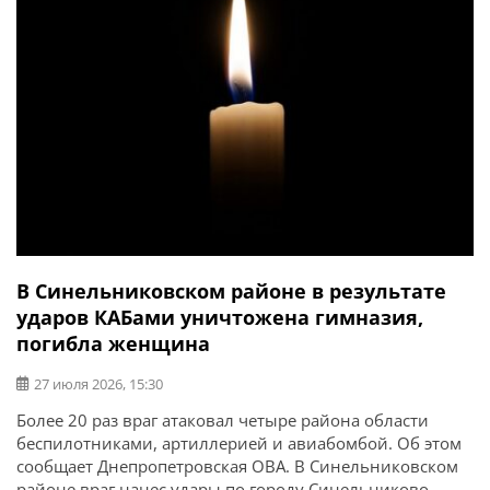
В Синельниковском районе в результате
ударов КАБами уничтожена гимназия,
погибла женщина
27 июля 2026, 15:30
Более 20 раз враг атаковал четыре района области
беспилотниками, артиллерией и авиабомбой. Об этом
сообщает Днепропетровская ОВА. В Синельниковском
районе враг нанес удары по городу Синельниково,