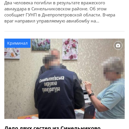
Два человека погибли в результате вражеского
авиаудара в Синельниковском районе. Об этом
сообщает ГУНП в Днепропетровской области. Вчера
враг направил управляемую авиабомбу на
Васильковскую громаду. В результате обстрела погибли
двое местных жителей — 59-летняя женщина и 60-
летний мужчина. Повреждены пять жилых домов. В
Криминал
Украинской громаде из-за атаки FPV-дрона повреждены
частный дом и автомобиль.
Дело двух сестер из Синельниково,