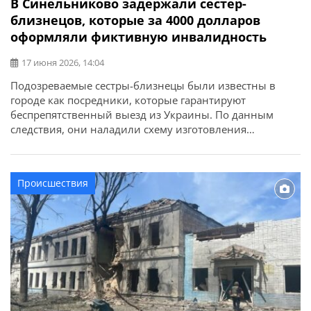
В Синельниково задержали сестер-
близнецов, которые за 4000 долларов
оформляли фиктивную инвалидность
17 июня 2026, 14:04
Подозреваемые сестры-близнецы были известны в
городе как посредники, которые гарантируют
беспрепятственный выезд из Украины. По данным
следствия, они наладили схему изготовления
фиктивных медицинских документов и оформления
инвалидности для военнообязанных мужчин. Об этом
сообщает Днепропетровская областная прокуратура.
Происшествия
Женщины собирали личные документы клиентов и
договаривались с врачами об установлении
фиктивных диагнозов. Во время встреч с мужчинами
выясняли, […]