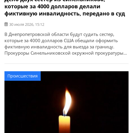
которые за 4000 долларов делали
фиктивную инвалидность, передано в суд
30 июля 2026, 15:12
В Днепропетровской области будут судить сестер,
которые за 4000 долларов США обещали оформить
фиктивную инвалидность для выезда за границу.
Прокуроры Синельниковской окружной прокуратуры
завершили досудебное расследование в отношении
двух жительниц Синельниковского района, которые
организовали схему незаконного оформления
Происшествия
фиктивной инвалидности для военнообязанных
мужчин. Об этом сообщает Днепропетровская
областная прокуратура. Следствием установлено, что
обвиняемые подыскивали клиентов среди […]