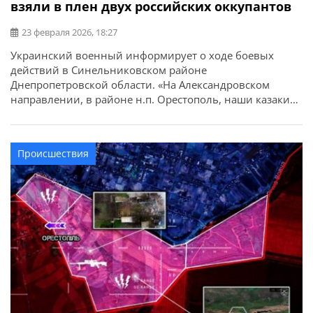
взяли в плен двух российских оккупантов
23 февраля 2026, 18:27
Украинский военный информирует о ходе боевых
действий в Синельниковском районе
Днепропетровской области. «На Александровском
направлении, в районе н.п. Орестополь, наши казаки
из 225 ОШП четко отработали по ситуации — два
заблудившихся оккупанта взяты в плен. Противник
пытался просочиться, но отсидеться не получилось. На
Происшествия
этом же отрезке фронта 82-я ОДШБр не дает
противнику даже перевести дыхание. […]