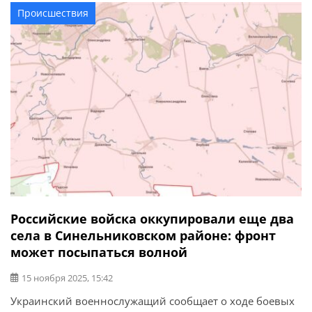
к Гуляйполю с севера. Это резко ограничило маневр и
Происшествия
возможность быстро подтягивать подкрепление.
Вектор теперь читается без тумана, враг разворачивает
давление в […]
Российские войска оккупировали еще два
села в Синельниковском районе: фронт
может посыпаться волной
15 ноября 2025, 15:42
Украинский военнослужащий сообщает о ходе боевых