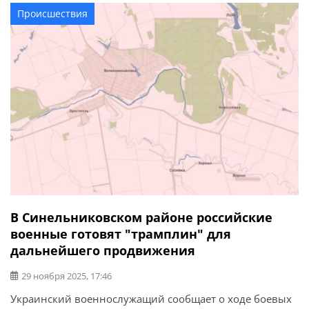
речь шла об обязательной эвакуации из отдельных
Происшествия
населенных пунктов указанных громад. Определили
порядок процесса: логистику, места размещения. Всем
выезжающим оказывается психологическое,
юридическое сопровождение, финансовая поддержка.
[…]
В Синельниковском районе российские
военные готовят "трамплин" для
дальнейшего продвижения
29 ноября 2025, 17:46
Украинский военнослужащий сообщает о ходе боевых