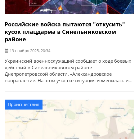
Российские войска пытаются "откусить"
кусок плацдарма в Синельниковском
районе
19 ноября 2025, 20:34
Украинский военнослужащий сообщает о ходе боевых
действий в Синельниковском районе
Днепропетровской области. «Александровское
направление. На этом участке ситуация изменилась и
идет по краю. Сначала противник бросил усилия на
расширение серой зоны в пределах
Великомихайловского плацдарма, а затем подтянул
Происшествия
силы на южный фланг и закрепился в Вороновском
заповеднике — взял себе коридор в зеленке, чтобы
искать […]