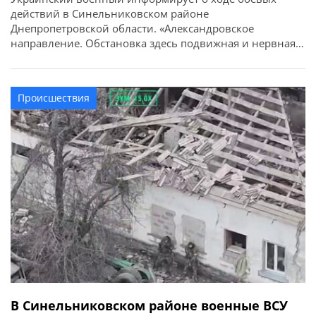
действий в Синельниковском районе
Днепропетровской области. «Александровское
направление. Обстановка здесь подвижная и нервная,
противник делает ставку не на лобовые атаки, а на
просачивание в тыл мелкими мобильными группами.
Плохая видимость + мотоциклы дают им скорость и
Происшествия
эффект внезапности. Это уже тактика укусов с поиском
слабых мест в нашей обороне. […]
В Синельниковском районе военные ВСУ