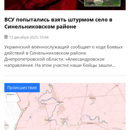
ВСУ попытались взять штурмом село в
Синельниковском районе
13 декабря 2025, 10:44
Украинский военнослужащий сообщает о ходе боевых
действий в Синельниковском районе
Днепропетровской области. «Александровское
направление. На этом участке наши бойцы зашли
малой группой, но с четким намерением — выбить
врага из Орестополя, который тот раньше занял и
считал своим. Под прикрытием темпа и правильно
Происшествия
выбранного момента наши казаки пересекли мост и
ударили с юго-востока, сразу завязав […]