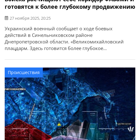
готовятся к более глубокому продвижению
27 ноября 2025, 20:25
Украинский военный сообщает о ходе боевых
действий в Синельниковском районе
Днепропетровской области. «Великомихайловский
плацдарм. Здесь готовится более глубокое
продвижение. Враг активизировал работу авиации:
сыплет ФАБами, расчищает себе коридор, создает
давление и выбивает оборону по квадратам. По всем
Происшествия
признакам, похоже, что оккупанты планируют обход с
юго-восточного фланга: сначала выбивают позиции
дистанционно, затем подтягивают штурмовые группы,
чтобы […]