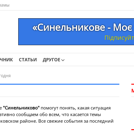
ламы
«Синельникове - Моє 
Підписуйте
ОЧНИК
СТАТЬИ
ДРУГОЕ
годня
ме
"Синельниково"
помогут понять, какая ситуация
ативно сообщаем обо всем, что касается темы
овском районе. Все свежие события за последний