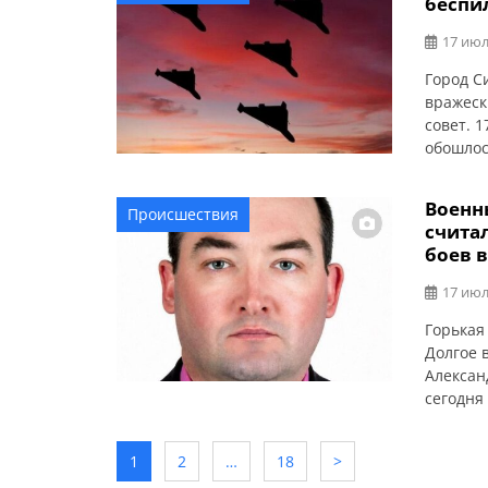
беспи
Васильк
частных
17 июл
Город С
вражеск
совет. 1
обошлос
областн
пожар.
Военн
Происшествия
счита
боев 
17 июл
Горькая
Долгое 
Алексан
сегодня
года. Э
Полтавк
1
2
…
18
>
погиб п