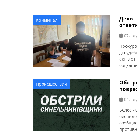
Дело г
Криминал
ответ
07 авгу
Прокуро
досудеб
акт в о
соцзащи
города.
прокура
Обстр
Происшествия
положен
повре
группой 
04 авгу
Более 4
беспило
сообщае
противн
В Синел