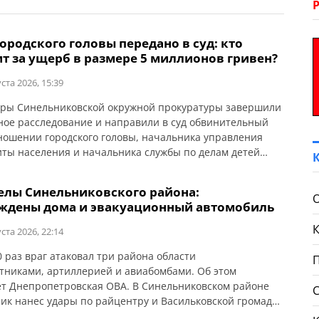
ородского головы передано в суд: кто
ит за ущерб в размере 5 миллионов гривен?
ста 2026, 15:39
ры Синельниковской окружной прокуратуры завершили
ное расследование и направили в суд обвинительный
тношении городского головы, начальника управления
ты населения и начальника службы по делам детей
 Об этом сообщает Днепропетровская областная
тура. Они обвиняются в злоупотреблении служебным
елы Синельниковского района:
ием, совершенном по предварительному сговору
ждены дома и эвакуационный автомобиль
лиц, что повлекло тяжкие последствия (ч. 2 ст. 28, ч. […]
ста 2026, 22:14
0 раз враг атаковал три района области
тниками, артиллерией и авиабомбами. Об этом
т Днепропетровская ОВА. В Синельниковском районе
ик нанес удары по райцентру и Васильковской громаде.
ьниково из-за атаки БпЛА поврежден частный дом. По