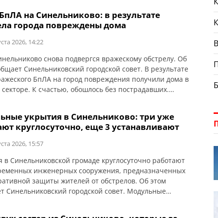
К
овской громаде ударили тремя КАБами. Произошел
 БпЛА на Синельниково: в результате
Уничтожен частный дом. Еще один дом горел. Из-за
ела города повреждены дома
V в […]
ста 2026, 14:22
В
инельниково снова подвергся вражескому обстрелу. Об
общает Синельниковский городской совет. В результате
ражеского БпЛА на город повреждения получили дома в
 секторе. К счастью, обошлось без пострадавших.
аем, для установления факта повреждения
мого имущества гражданам необходимо подать
ьные укрытия в Синельниково: три уже
ционное сообщение через мобильное приложение
ают круглосуточно, еще 3 устанавливают
 Дія в разделе «Услуги» — єВідновлення – Сообщить о
ста 2026, 15:57
я в Синельниковской громаде круглосуточно работают
ременных инженерных сооружения, предназначенных
ративной защиты жителей от обстрелов. Об этом
т Синельниковский городской совет. Модульные
 расположены в местах с возможным скоплением людей:
дняшний день продолжаются работы по установке и