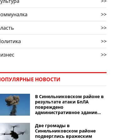
ультура
>>
Коммуналка
>>
ласть
>>
Политика
>>
Бизнес
>>
ПОПУЛЯРНЫЕ НОВОСТИ
В Синельниковском районе в
результате атаки БпЛА
повреждено
административное здание
предприятия
Две громады в
Синельниковском районе
подверглись вражеским