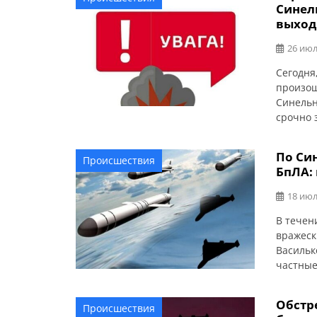
Синел
выход
26 июл
Сегодня
произош
Синельн
срочно 
По Си
Происшествия
БпЛА:
18 июл
В течен
вражеск
Васильк
частные
Днепроп
результ
Обстр
Происшествия
которое