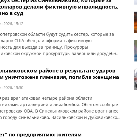
вух сестер из Синельниково, которые за
йству еще трех укрытий: Сооружения полностью
долларов делали фиктивную инвалидность,
иваются для пребывания внутри: места для сидения,
но в суд
ие, […]
я 2026, 15:12
опетровской области будут судить сестер, которые за
лларов США обещали оформить фиктивную
ность для выезда за границу. Прокуроры
иковской окружной прокуратуры завершили досудебное
ование в отношении двух жительниц Синельниковского
 которые организовали схему незаконного оформления
ельниковском районе в результате ударов
ой инвалидности для военнообязанных мужчин. Об
и уничтожена гимназия, погибла женщина
общает Днепропетровская областная прокуратура.
ием установлено, что обвиняемые подыскивали
я 2026, 15:30
в среди […]
0 раз враг атаковал четыре района области
тниками, артиллерией и авиабомбой. Об этом сообщает
етровская ОВА. В Синельниковском районе враг нанес
о городу Синельниково, Васильковской и Дубовиковской
м. Как сообщает Днепропетровская областная
тура, ночью в Синельниковском районе в результате
ет" по предприятию: жителям
с применением КАБ погибла женщина.