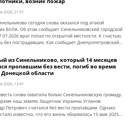
лотники, возник пожар
овской громаде ударили тремя КАБами. Повреждены 5
 домов, 12 […]
я 2026, 21:51
инельниково сегодня снова оказался под атакой
их БпЛА. Об этом сообщает Синельниковский городской
7.07.2026 враг попал по открытой местности. К счастью,
ь без пострадавших. Как сообщает Днепропетровский
ой совет, в Синельниково из-за атаки БпЛА произошел
ый из Синельниково, который 14 месяцев
лся пропавшим без вести, погиб во время
в Донецкой области
я 2026, 13:41
 весть снова охватила болью Синельниковскую громаду.
время наш земляк Защитник Украины Угланов
др Петрович считался без вести пропавшим. Однако
 стало известно, что его жизнь оборвалась 15 мая 2025
то произошло в районе населённого пункта Новая
а, Краматорского района, Донецкой области. Александр
ри выполнении боевого задания. Об этом сообщает