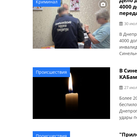
Дело д
Криминал
обустро
4000 
обустра
переда
освещен
30 июл
В Днепр
4000 до
инвалид
Синельн
расслед
района,
В Син
Происшествия
фиктивн
КАБам
этом со
Следств
27 июл
клиенто
Более 2
беспило
Днепроп
удары п
громада
прокура
"Прил
Происшествия
ударов 