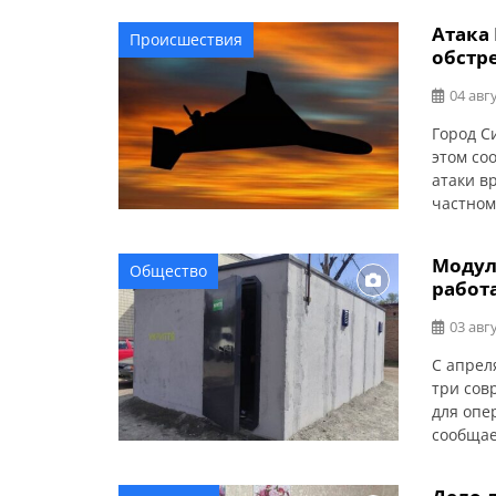
Васильк
Атака
Происшествия
пожар. 
обстр
атаки FP
04 авгу
Город С
этом со
атаки в
частном
Напомин
недвижи
Модул
Общество
информа
работ
Портала
[…]
03 авгу
С апрел
три сов
для опе
сообщае
укрытия
На сего