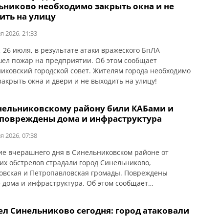
ьниково необходимо закрыть окна и не
ить на улицу
я 2026, 21:33
, 26 июля, в результате атаки вражеского БпЛА
ел пожар на предприятии. Об этом сообщает
иковский городской совет. Жителям города необходимо
закрыть окна и двери и не выходить на улицу!
нельниковскому району били КАБами и
 повреждены дома и инфраструктура
я 2026, 07:38
ие вчерашнего дня в Синельниковском районе от
их обстрелов страдали город Синельниково,
овская и Петропавловская громады. Повреждены
 дома и инфраструктура. Об этом сообщает
етровская ОВА. В Петропавловской громаде в
ате атаки БпЛА произошел пожар. Повреждено здание,
ел Синельниково сегодня: город атаковали
 не эксплуатировалось, и линия электропередачи. По