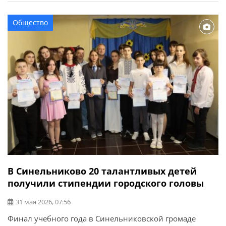
стипендии: стипендия назначается для детей-сирот и
детей, лишенных родительской опеки, из числа
Общество
соискателей образования (до 18 лет) учреждений
общего среднего (5-11 классов), профессионального […]
В Синельниково 20 талантливых детей
получили стипендии городского головы
31 мая 2026, 07:56
Финал учебного года в Синельниковской громаде