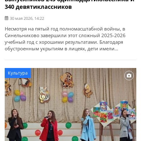
340 девятиклассников
30 мая 2026, 14:22
Несмотря на пятый год полномасштабной войны, в
Синельниково завершили этот сложный 2025-2026
учебный год с хорошими результатами. Благодаря
обустроенным укрытиям в лицеях, дети имели
возможность учиться в смешанном формате. Об этом
сообщает Синельниковский городской совет.
Закончили обучение 243 одиннадцатиклассника, 14 – с
Культура
отличием, а также 340 девятиклассников, 17 – с
отличием. Впереди у одиннадцатиклассников — […]