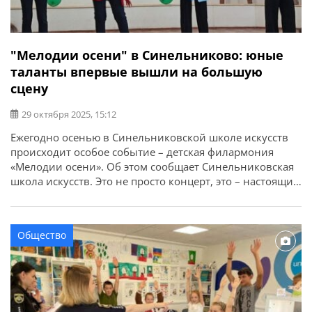
"Мелодии осени" в Синельниково: юные
таланты впервые вышли на большую
сцену
29 октября 2025, 15:12
Ежегодно осенью в Синельниковской школе искусств
происходит особое событие – детская филармония
«Мелодии осени». Об этом сообщает Синельниковская
школа искусств. Это не просто концерт, это – настоящий
праздник, где юные таланты делятся своей энергией,
теплотой и верой в волшебную силу искусства. Это
мероприятие имеет глубокое воспитательное значение.
Общество
Оно учит детей любить и понимать искусство, уважать
[…]