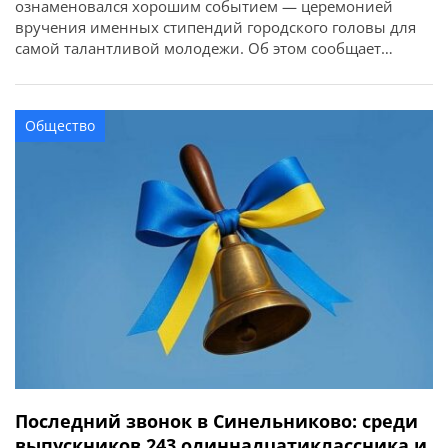
ознаменовался хорошим событием — церемонией
вручения именных стипендий городского головы для
самой талантливой молодежи. Об этом сообщает
Синельниковский городской совет. Городской голова
Дмитрий Зражевский отметил лучших из лучших: В
этом году заслуженные награды получили 20
Общество
воспитанников лицеев, Центра детского и юношеского
творчества, школы искусств и ДЮСШ. Великолепные
музыкальные поздравления […]
Последний звонок в Синельниково: среди
выпускников 243 одиннадцатиклассника и