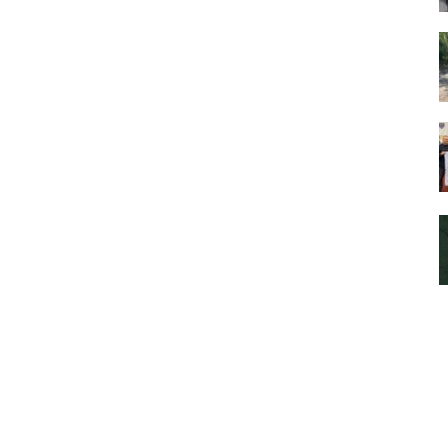
не только защищали государство, но и сейчас
ают активную жизнь, вдохновляя других.»
рмация о нас
Мы в соцсетях
кте
Facebook