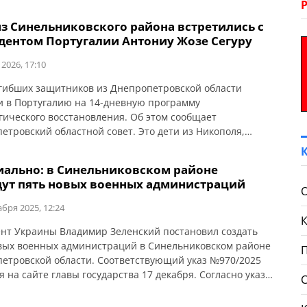
из Синельниковского района встретились с
дентом Португалии Антониу Жозе Сегуру
 2026, 17:10
гибших защитников из Днепропетровской области
 в Португалию на 14-дневную программу
гического восстановления. Об этом сообщает
етровский областной совет. Это дети из Никополя,
иковского и Павлоградского районов, Магдалиновки и
громад области. Их лично принял Президент Португалии
ально: в Синельниковском районе
 Жозе Сегуру. Детей и мам встречали волонтеры HelpUA
дут пять новых военных администраций
тугальский актер Рикарду Каррику и представители
льской […]
абря 2025, 12:24
нт Украины Владимир Зеленский постановил создать
вых военных администраций в Синельниковском районе
етровской области. Соответствующий указ №970/2025
 на сайте главы государства 17 декабря. Согласно указу,
ьниковском районе будут созданы: «Генеральному штабу
нных Сил Украины, Днепропетровской областной