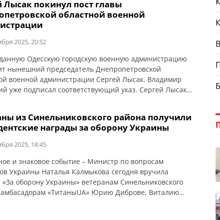
К
й Лысак покинул пост главы
ственной администрации осуществить в соответствии с
опетровской областной военной
 Украины «О правовом режиме военного положения»
истрации
ятия, связанные с […]
ября 2025, 20:52
В
данную Одесскую городскую военную администрацию
ит нынешний председатель Днепропетровской
ой военной администрации Сергей Лысак. Владимир
ий уже подписал соответствующий указ. Сергей Лысак
одтвердил, что покидает пост главы Днепропетровской
ой военной администрации: «Сегодня заканчиваю свою
аны из Синельниковского района получили
в должности начальника Днепропетровской ОВА. Позади
дентские награды за оборону Украины
ый путь, пройденный за более 2,5 лет. Он был полон
, перед […]
ября 2025, 18:45
ое и знаковое событие – Министр по вопросам
ов Украины Наталья Калмыкова сегодня вручила
 «За оборону Украины» ветеранам Синельниковского
 амбасадорам «ТитаныUA» Юрию Диброве, Виталию
е и Алексею Войтоносу. Об этом сообщает
иковская РВА. «Заслуженные награды, потому что