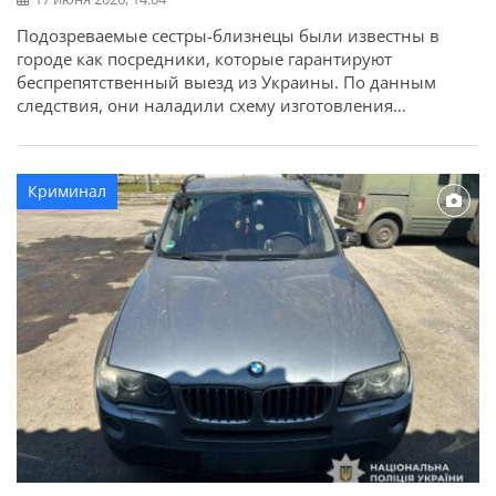
Подозреваемые сестры-близнецы были известны в
городе как посредники, которые гарантируют
беспрепятственный выезд из Украины. По данным
следствия, они наладили схему изготовления
фиктивных медицинских документов и оформления
инвалидности для военнообязанных мужчин. Об этом
сообщает Днепропетровская областная прокуратура.
Криминал
Женщины собирали личные документы клиентов и
договаривались с врачами об установлении
фиктивных диагнозов. Во время встреч с мужчинами
выясняли, […]