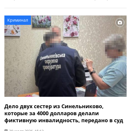
области. По данным следствия, 30 июля в одном из
поселков Синельниковского района во время
совместного употребления алкогольных напитков
Криминал
между несколькими людьми возник конфликт. Во
время ссоры злоумышленник нанес потерпевшим […]
Дело двух сестер из Синельниково,
которые за 4000 долларов делали
фиктивную инвалидность, передано в суд