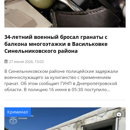
34-летний военный бросал гранаты с
балкона многоэтажки в Васильковке
Синельниковского района
27 июня 2026, 15:03
В Синельниковском районе полицейские задержали
военнослужащего за хулиганство с применением
гранат. Об этом сообщает ГУНП в Днепропетровской
области. В полицию 16 июня в 05:30 поступило
сообщение о том, что неизвестный мужчина в военной
форме бросал гранаты с балкона многоквартирного
дома в поселке Васильковка. В результате взрывов
Криминал
пострадавших нет. Во дворе дома были обнаружены
остатки гранат […]