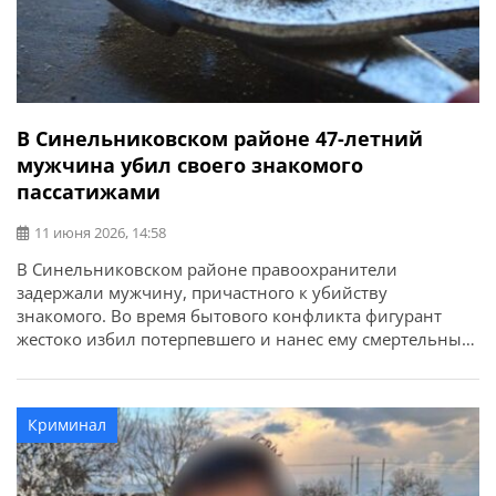
В Синельниковском районе 47-летний
мужчина убил своего знакомого
пассатижами
11 июня 2026, 14:58
В Синельниковском районе правоохранители
задержали мужчину, причастного к убийству
знакомого. Во время бытового конфликта фигурант
жестоко избил потерпевшего и нанес ему смертельные
телесные повреждения. Об этом сообщает ГУНП в
Днепропетровской области. Как установили
правоохранители, 28 апреля 47-летний мужчина во
Криминал
время бытового конфликта избил своего знакомого,
нанеся ему около 20 ударов в разные части тела. Не […]