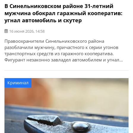
В Синельниковском районе 31-летний
мужчина обокрал гаражный кооператив:
угнал автомобиль и скутер
16 июня 2026, 14:58
Правоохранители Синельниковского района
разоблачили мужчину, причастного к серии угонов
транспортных средств из гаражного кооператива.
Фигурант незаконно завладел автомобилем и угнал
скутер с территории гаражного кооператива. Об этом
сообщает ГУНП в Днепропетровской области.
Полицейские отделения полиции № 5
Криминал
Синельниковского районного управления полиции
установили и разоблачили 31-летнего мужчину,
причастного к совершению преступлений. Как
установили правоохранители, 21 апреля […]