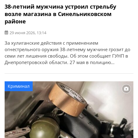
38-летний мужчина устроил стрельбу
возле магазина в Синельниковском
районе
29 июня 2026, 13:14
За хулиганские действия с применением
огнестрельного оружия 38-летнему мужчине грозит до
семи лет лишения свободы. Об этом сообщает ГУНП в
Днепропетровской области. 27 мая в полицию
поступило сообщение о выстрелах на парковке возле
магазина в Синельниковском районе.
Правоохранители установили, что двое мужчин с
Криминал
явными признаками алкогольного опьянения
находились в автомобиле Daewoo Sens. Один из них
[…]