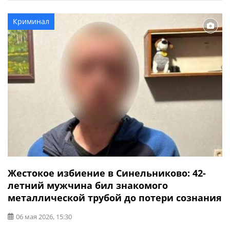
ГУНП в Днепропетровской области. Преступление
произошло в одной из местных больниц. Как
Криминал
установили правоохранители Синельниковского
районного управления полиции, подозреваемый
нашел оставленную без присмотра […]
Жестокое избиение в Синельниково: 42-
летний мужчина бил знакомого
металлической трубой до потери сознания
06 мая 2026, 15:30