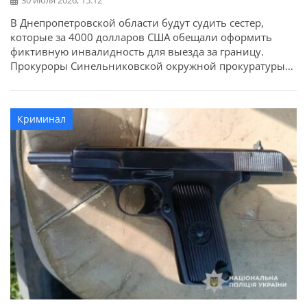
30 июля 2026, 15:12
В Днепропетровской области будут судить сестер,
которые за 4000 долларов США обещали оформить
фиктивную инвалидность для выезда за границу.
Прокуроры Синельниковской окружной прокуратуры
завершили досудебное расследование в отношении
двух жительниц Синельниковского района, которые
организовали схему незаконного оформления
Криминал
фиктивной инвалидности для военнообязанных
мужчин. Об этом сообщает Днепропетровская
областная прокуратура. Следствием установлено, что
обвиняемые подыскивали клиентов среди […]