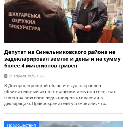
Депутат из Синельниковского района не
задекларировал землю и деньги на сумму
более 4 миллионов гривен
21 апреля 2026, 13:23
В Днепропетровской области в суд направлен
обвинительный акт в отношении депутата сельского
совета за внесение недостоверных сведений в
декларацию. Правоохранители установили, что
мужчина, являясь субъектом декларирования, при
подаче ежегодной декларации за 2024 год умышленно
внес в нее недостоверные сведения. Об этом сообщает
Происшествия
ГУНП в Днепропетровской области. По данным