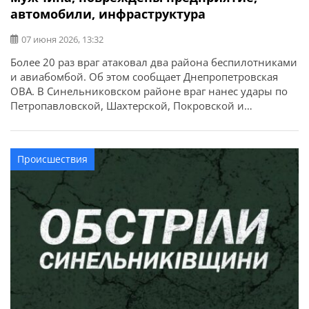
автомобили, инфраструктура
07 июня 2026, 13:32
Более 20 раз враг атаковал два района беспилотниками
и авиабомбой. Об этом сообщает Днепропетровская
ОВА. В Синельниковском районе враг нанес удары по
Петропавловской, Шахтерской, Покровской и
Николаевской громадам. В Петропавловской громаде
из-за атаки FPV-дрона ранен 35-летний мужчина (будет
лечиться амбулаторно). Также ударили БпЛА.
Происшествия
Произошли пожары. Поврежден грузовой автомобиль,
предприятие и инфраструктура. В Николаевской
громаде беспилотник […]