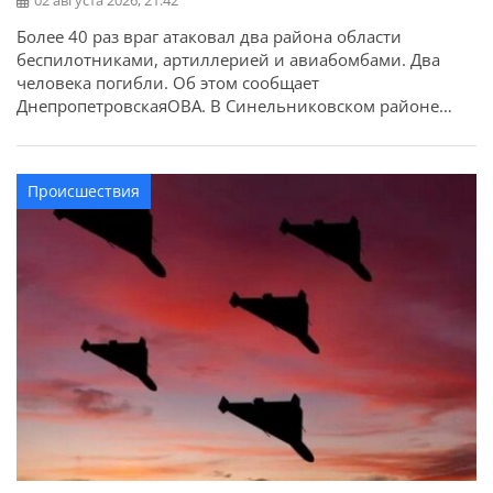
02 августа 2026, 21:42
Более 40 раз враг атаковал два района области
беспилотниками, артиллерией и авиабомбами. Два
человека погибли. Об этом сообщает
ДнепропетровскаяОВА. В Синельниковском районе
противник наносил удары по Васильковской,
Шахтерской, Покровской и Раевской громадам.
Поврежден частный дом, возникли пожары. Погибли
Происшествия
два человека. По Васильковской громаде ударили
тремя КАБами. К сожалению, погибли два человека. По
Шахтерскому и Покровской […]