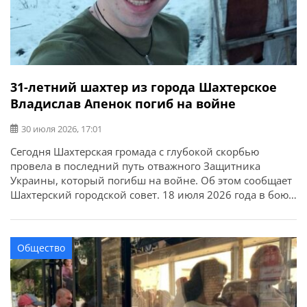
31-летний шахтер из города Шахтерское
Владислав Апенок погиб на войне
30 июля 2026, 17:01
Сегодня Шахтерская громада с глубокой скорбью
провела в последний путь отважного Защитника
Украины, который погибш на войне. Об этом сообщает
Шахтерский городской совет. 18 июля 2026 года в бою
за Украину погиб старший солдат Апенок Владислав
Богданович. Его жизнь оборвалась из-за удара
вражеского FPV-дрона в окрестностях населенного
Общество
пункта Осиново Купянского района Харьковской
области во время […]