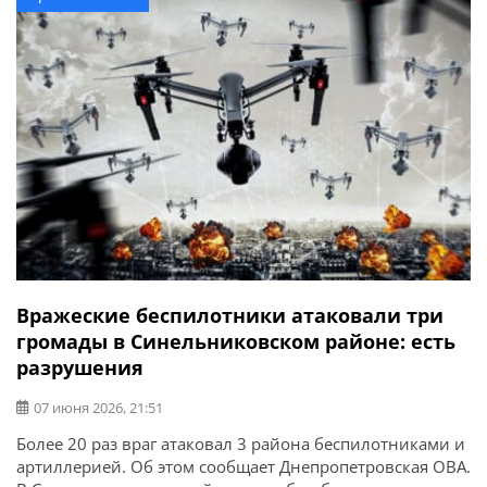
другими законными представителями. Об этом
сообщает Шахтерский городской совет. Эвакуационные
мероприятия начаты с 15 июня 2026 года. Эвакуация
производится бесплатно. Регистрация […]
Вражеские беспилотники атаковали три
громады в Синельниковском районе: есть
разрушения
07 июня 2026, 21:51
Более 20 раз враг атаковал 3 района беспилотниками и
артиллерией. Об этом сообщает Днепропетровская ОВА.