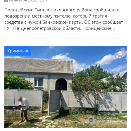
04 января 2026, 12:24
Полицейские Синельниковского района сообщили о
подозрении местному жителю, который тратил
средства с чужой банковской карты. Об этом сообщает
ГУНП в Днепропетровской области. Полицейские
отделения полиции №3 Синельниковского районного
управления полиции установили обстоятельства
преступления. Как выяснилось, 21 ноября 43-летняя
Криминал
женщина оставила банковскую карту с функцией
бесконтактной оплаты в банкомате и не уведомила об
этом банк. Карточку […]