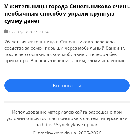
У жительницы города Синельниково очень
необычным способом украли крупную
сумму денег
02 августа 2025, 21:24
76-летняя жительница г. Синельниково перевела
средства за ремонт крыши через мобильный банкинг,
после чего оставила свой мобильный телефон без
присмотра. Воспользовавшись этим, злоумышленник
перечислил с ее банковского счета 20 тыс. гривен. Об
этом сообщает ГУНП в Днепропетровской области.
Преступление произошло 25 июня в г. Синельниково.
Все новости
Полицейские установили, что в дом женщины
приехали неизвестные мужчины, предложившие […]
Использование материалов сайта разрешено при
условии открытой для поисковых систем гиперссылки
на
https://synelnykove.dp.ua/
.
© synelnykove.dp.ua,
2025-2026