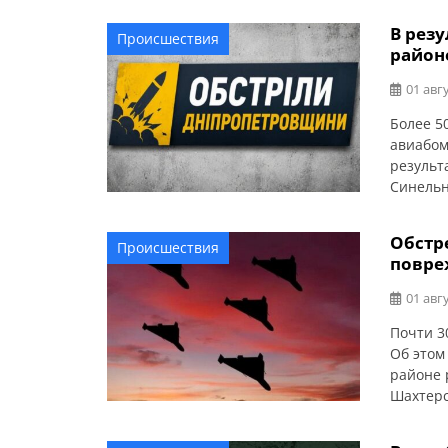
В рез
Происшествия
район
01 авгу
Более 5
авиабом
результ
Синельн
Поврежд
Обстр
Происшествия
повре
01 авгу
Почти 3
Об этом
районе 
Шахтерс
многокв