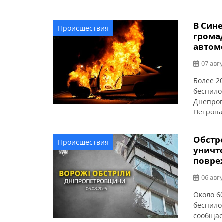
Днепроп
Синельн
В Син
Происшествия
грома
автом
07 авгу
Более 2
беспило
Днепроп
Петропа
громаде
Шахтерс
Обстр
Происшествия
Люди не
уничт
повре
06 авгу
Около 6
беспило
сообщае