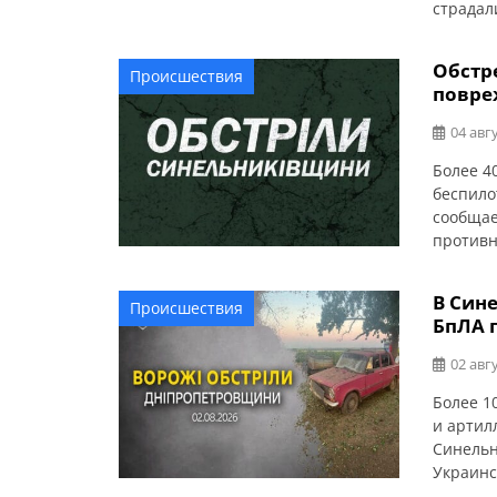
страдал
Уничтож
комбайн
Обстр
Происшествия
из-за а
повре
комбайн
04 авгу
Более 4
беспило
сообщае
противн
В Синел
Васильк
В Син
Происшествия
пожар. 
БпЛА 
атаки FP
02 авгу
Более 1
и артил
Синельн
Украинс