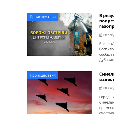
В рез
Происшествия
повре
газопр
08 авгу
Более 4
беспило
сообщае
Дубовик
грузови
уничтож
Синел
Происшествия
автомоб
извес
08 авгу
Город С
Синельн
вражеск
счастью