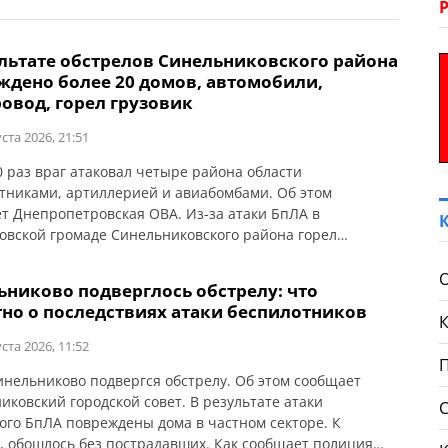
ультате обстрелов Синельниковского района
ждено более 20 домов, автомобили,
овод, горел грузовик
ста 2026, 21:51
0 раз враг атаковал четыре района области
тниками, артиллерией и авиабомбами. Об этом
т Днепропетровская ОВА. Из-за атаки БпЛА в
овской громаде Синельниковского района горел
к. Также по громаде ударили КАБом. Горели автомобили,
ены 2 дома, повреждены 19 частных домов, 3
ьниково подверглось обстрелу: что
иля, газопровод и линии электропередачи.
тно о последствиях атаки беспилотников
ста 2026, 11:52
инельниково подвергся обстрелу. Об этом сообщает
иковский городской совет. В результате атаки
ого БпЛА повреждены дома в частном секторе. К
, обошлось без пострадавших. Как сообщает полиция