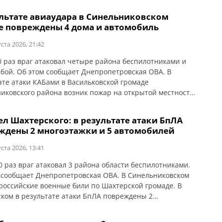
ультате авиаудара в Синельниковском
е повреждены 4 дома и автомобиль
ста 2026, 21:42
0 раз враг атаковал четыре района беспилотниками и
бой. Об этом сообщает Днепропетровская ОВА. В
ате атаки КАБами в Васильковской громаде
иковского района возник пожар на открытой местности.
ены 4 частных дома и автомобиль.
ел Шахтерского: в результате атаки БпЛА
ждены 2 многоэтажки и 5 автомобилей
ста 2026, 13:41
0 раз враг атаковал 3 района области беспилотниками.
 сообщает Днепропетровская ОВА. В Синельниковском
российские военные били по Шахтерской громаде. В
ком в результате атаки БпЛА повреждены 2
артирных дома и 5 автомобилей.