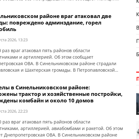
К
етровской области, из-за атаки беспилотников в городе
иково горел легковой автомобиль.
ельниковском районе враг атаковал две
ды: повреждено админздание, горел
В
обиль
ста 2026, 13:23
0 раз враг атаковал пять районов области
тниками и артиллерией. Об этом сообщает
етровская ОВА. В Синельниковском районе страдали
вловская и Шахтерская громады. В Петропавловской
 в результате атаки БпЛА горел автомобиль. В
кой громаде повреждено административное здание.
елы в Синельниковском районе:
 пострадали.
ожены трактор и хозяйственные постройки,
ждены комбайн и около 10 домов
ста 2026, 22:23
0 раз враг атаковал пять районов области
тниками, артиллерией, авиабомбами и ракетой. Об этом
т Днепропетровская ОВА. В Синельниковском районе