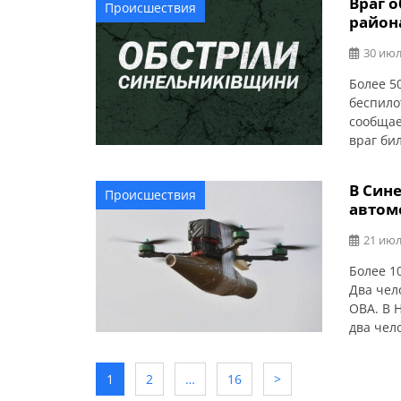
Враг 
Происшествия
район
30 июл
Более 5
беспило
сообщае
враг би
Васильк
пожары.
В Син
Происшествия
автом
21 июл
Более 1
Два чел
ОВА. В 
два чел
Поврежд
1
2
…
16
>