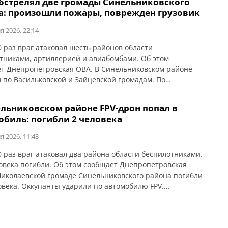
обстрелял две громады Синельниковского
а: произошли пожары, поврежден грузовик
я 2026, 22:14
0 раз враг атаковал шесть районов области
тниками, артиллерией и авиабомбами. Об этом
т Днепропетровская ОВА. В Синельниковском районе
л по Васильковской и Зайцевской громадам. По
овской громаде ударили КАБом и БПЛА. Произошли
 Из-за атаки БпЛА в Зайцевской громаде горел грузовик.
ельниковском районе FPV-дрон попал в
обиль: погибли 2 человека
я 2026, 11:43
0 раз враг атаковал два района области беспилотниками.
овека погибли. Об этом сообщает Днепропетровская
Николаевской громаде Синельниковского района погибли
овека. Оккупанты ударили по автомобилю FPV.
ен автомобиль.