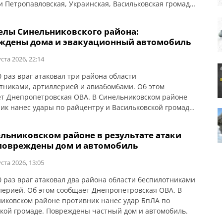
и Петропавловская, Украинская, Васильковская громады.
ены трактор и хозяйственные постройки. Повреждены
 и с десяток частных домов. В Петропавловской громаде
елы Синельниковского района:
таки БпЛА произошел пожар. Повреждены трактор и
ждены дома и эвакуационный автомобиль
. В Украинской громаде из-за удара […]
ста 2026, 22:14
0 раз враг атаковал три района области
тниками, артиллерией и авиабомбами. Об этом
т Днепропетровская ОВА. В Синельниковском районе
ик нанес удары по райцентру и Васильковской громаде.
ьниково из-за атаки БпЛА поврежден частный дом. По
овской громаде ударили тремя КАБами. Произошел
ельниковском районе в результате атаки
Уничтожен частный дом. Еще один дом горел. Из-за
повреждены дом и автомобиль
V в […]
ста 2026, 13:05
0 раз враг атаковал два района области беспилотниками
лерией. Об этом сообщает Днепропетровская ОВА. В
иковском районе противник нанес удар БпЛА по
кой громаде. Повреждены частный дом и автомобиль.