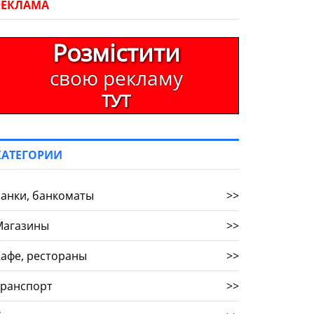
РЕКЛАМА
Розмістити
свою рекламу
ТУТ
КАТЕГОРИИ
анки, банкоматы
>>
Магазины
>>
афе, рестораны
>>
Транспорт
>>