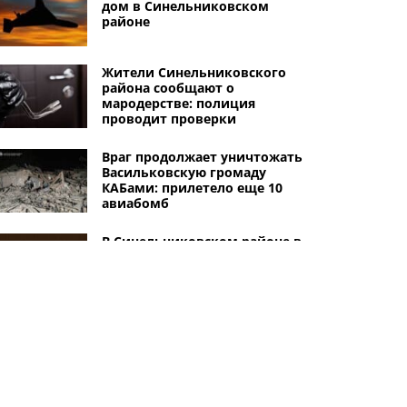
дом в Синельниковском
районе
Жители Синельниковского
района сообщают о
мародерстве: полиция
проводит проверки
Враг продолжает уничтожать
Васильковскую громаду
КАБами: прилетело еще 10
авиабомб
В Синельниковском районе в
результате вражеского
обстрела разбиты 2 дома
В Синельниковском районе в
результате ударов КАБами
повреждены дома и
автомобиль