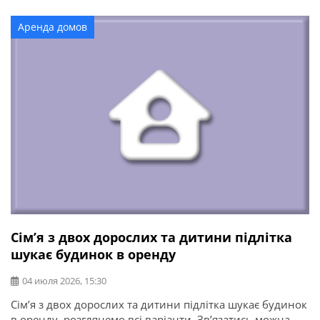
Є гараж, навіс, літня кухня, душ, туалет, підвал.
Доглянута територія з плодовими рослинами — все
Аренда домов
залишається новому власнику.
Сімʼя з двох дорослих та дитини підлітка
шукає будинок в оренду
04 июля 2026, 15:30
Сімʼя з двох дорослих та дитини підлітка шукає будинок
в оренду, розглянемо всі варіанти. Звʼязатись можна