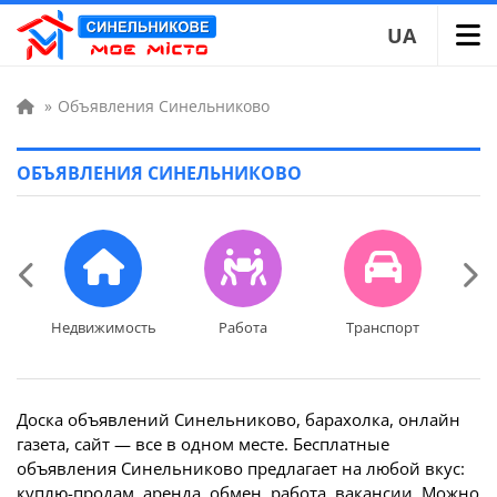
UA
»
Объявления Синельниково
ОБЪЯВЛЕНИЯ СИНЕЛЬНИКОВО
Недвижимость
Работа
Транспорт
До
Недвижимость
Работа
Транспорт
До
Доска объявлений Синельниково, барахолка, онлайн
газета, сайт — все в одном месте. Бесплатные
объявления Синельниково предлагает на любой вкус:
куплю-продам, аренда, обмен, работа, вакансии. Можно