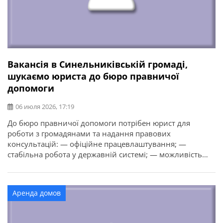
Вакансія в Синельниківській громаді,
шукаємо юриста до бюро правничої
допомоги
06 июля 2026, 17:19
До бюро правничої допомоги потрібен юрист для
роботи з громадянами та надання правових
консультацій: — офіційне працевлаштування; —
стабільна робота у державній системі; — можливість
професійного розвитку; — робота, що має реальний
вплив на людей. Детальна інформація про вимоги,
обов’язки та умови роботи — за телефоном.
Аренда домов