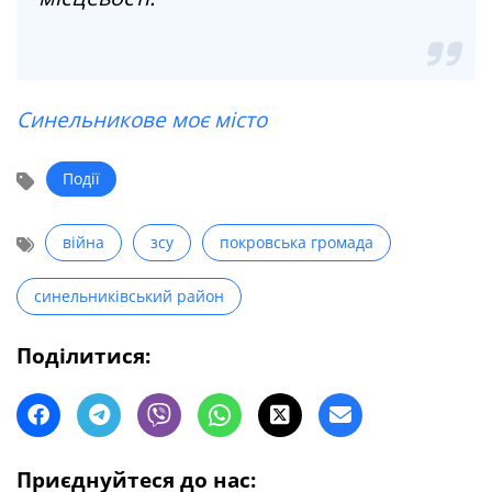
Синельникове моє місто
Події
війна
зсу
покровська громада
синельниківський район
Поділитися:
Приєднуйтеся до нас: