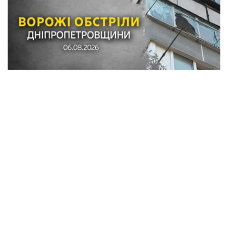
Обстріли в Синельниківському районі:
знищені трактор і господарські споруди,
понівечені комбайн та близько 10
будинків
Кримінал