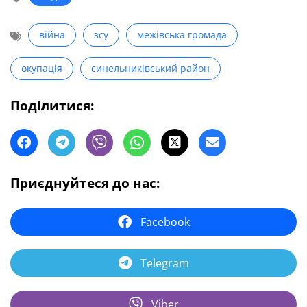
війна
зсу
межівська громада
окупація
синельниківський район
Поділитися:
Приєднуйтеся до нас:
Facebook
Telegram
Viber