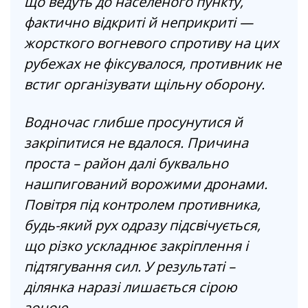
що ведуть до населеного пункту,
фактично відкриті й неприкриті —
жорсткого вогневого спротиву на цих
рубежах не фіксувалося, противник не
встиг організувати щільну оборону.
Водночас глибше просунутися й
закріпитися не вдалося. Причина
проста – район далі буквально
нашпигований ворожими дронами.
Повітря під контролем противника,
будь-який рух одразу підсвічується,
що різко ускладнює закріплення і
підтягування сил. У результаті –
ділянка наразі лишається сірою
зоною.