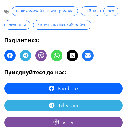
великомихайлівська громада
війна
зсу
окупація
синельниківський район
Поділитися:
Приєднуйтеся до нас:
Facebook
Telegram
Viber