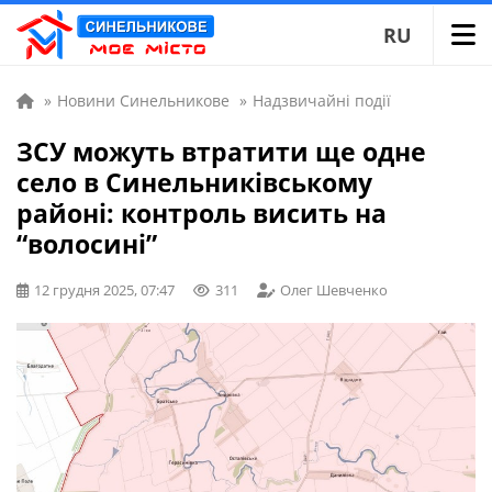
RU
»
Новини Синельникове
»
Надзвичайні події
ЗСУ можуть втратити ще одне
село в Синельниківському
районі: контроль висить на
“волосині”
12 грудня 2025, 07:47
311
Олег Шевченко