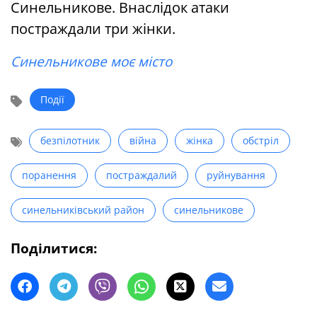
Синельникове. Внаслідок атаки
постраждали три жінки.
Синельникове моє місто
Події
безпілотник
війна
жінка
обстріл
поранення
постраждалий
руйнування
синельниківський район
синельникове
Поділитися: