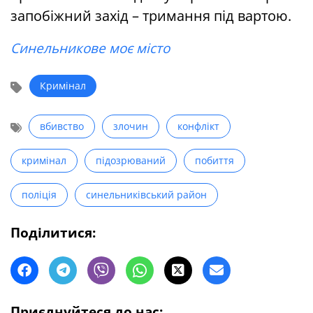
запобіжний захід – тримання під вартою.
Синельникове моє місто
Кримінал
вбивство
злочин
конфлікт
кримінал
підозрюваний
побиття
поліція
синельниківський район
Поділитися:
Приєднуйтеся до нас: