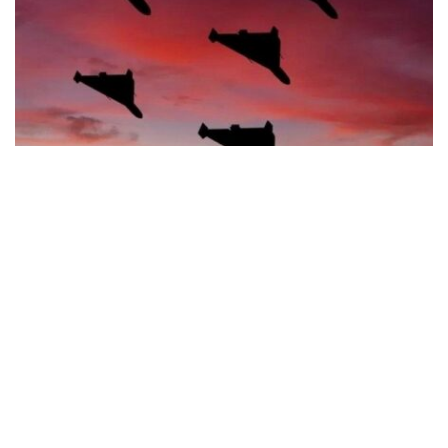
Синельникове зазнало обстрілу: що відомо
про наслідки атаки безпілотників
Події