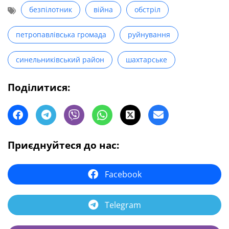
безпілотник
війна
обстріл
петропавлівська громада
руйнування
синельниківський район
шахтарське
Поділитися:
Приєднуйтеся до нас:
Facebook
Telegram