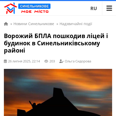
RU
»
Новини Синельникове
»
Надзвичайні події
Ворожий БПЛА пошкодив ліцей і
будинок в Синельниківському
районі
26 липня 2025, 22:14
203
Ольга Сидорова