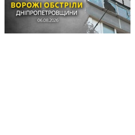
Обстріли в Синельниківському районі:
знищені трактор і господарські споруди,
понівечені комбайн та близько 10
будинків
Кримінал