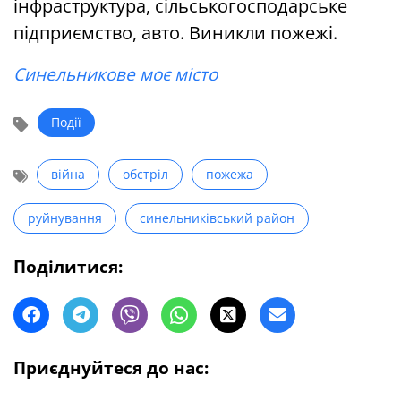
інфраструктура, сільськогосподарське
підприємство, авто. Виникли пожежі.
Синельникове моє місто
Події
війна
обстріл
пожежа
руйнування
синельниківський район
Поділитися:
Приєднуйтеся до нас: