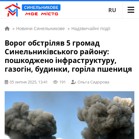
RU
»
Новини Синельникове
»
Надзвичайні події
Ворог обстріляв 5 громад
Синельниківського району:
пошкоджено інфраструктуру,
газогін, будинки, горіла пшениця
05 липня 2025, 13:41
191
Ольга Сидорова