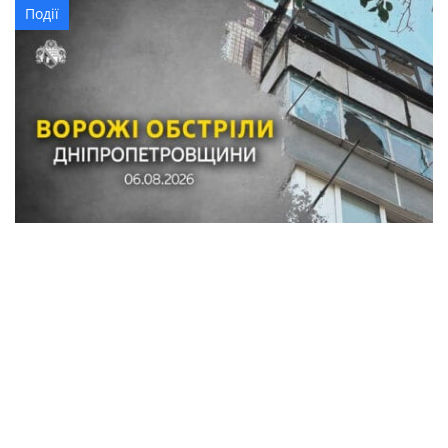
Події
Обстріли в Синельниківському районі:
знищені трактор і господарські споруди,
понівечені комбайн та близько 10
будинків
Кримінал