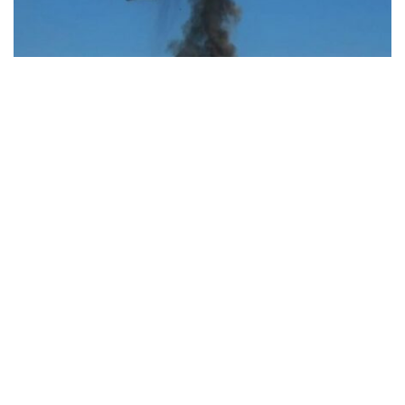
В Синельниківському районі внаслідок
атаки безпілотника пошкоджена АЗС
Події