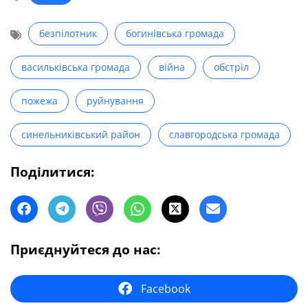
безпілотник
богинівська громада
васильківська громада
війна
обстріл
пожежа
руйнування
синельниківський район
славгородська громада
Поділитися:
Приєднуйтеся до нас:
Facebook