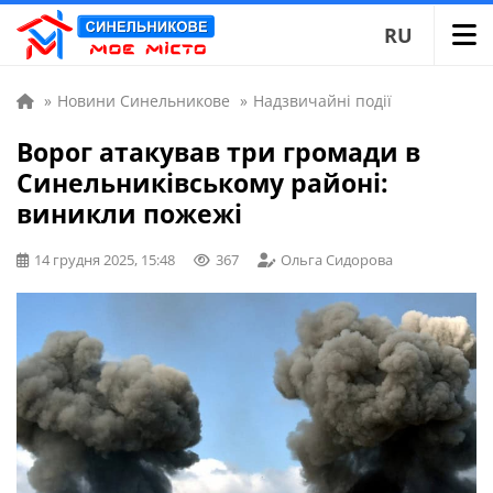
RU
»
Новини Синельникове
»
Надзвичайні події
Ворог атакував три громади в
Синельниківському районі:
виникли пожежі
14 грудня 2025, 15:48
367
Ольга Сидорова