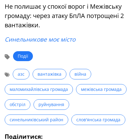
Не полишає у спокої ворог і Межівську
громаду: через атаку БпЛА потрощені 2
вантажівки.
Синельникове моє місто
Події
азс
вантажівка
війна
маломихайлівська громада
межівська громада
обстріл
руйнування
синельниківський район
слов'янська громада
Поділитися: