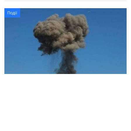
Події
В Синельниківському районі внаслідок
атаки безпілотника пошкоджена АЗС
Події