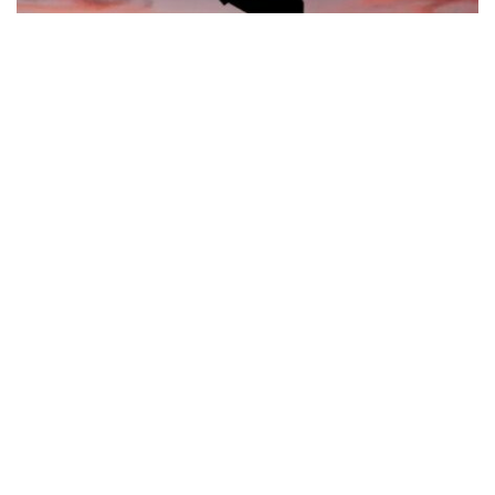
Синельникове зазнало обстрілу: що відомо
про наслідки атаки безпілотників
Події