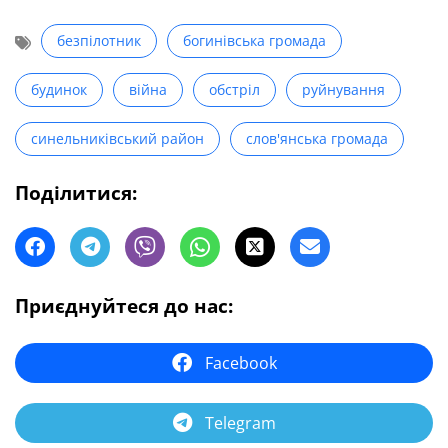
безпілотник
богинівська громада
будинок
війна
обстріл
руйнування
синельниківський район
слов'янська громада
Поділитися:
Приєднуйтеся до нас:
Facebook
Telegram