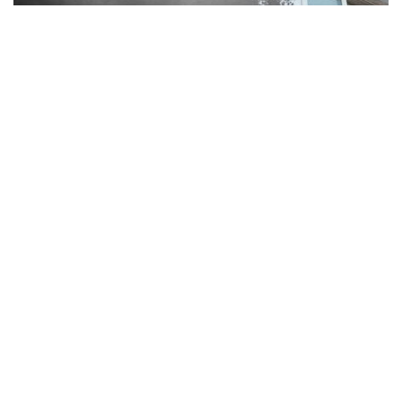
Обстріли в Синельниківському районі:
знищені трактор і господарські споруди,
понівечені комбайн та близько 10
будинків
Кримінал