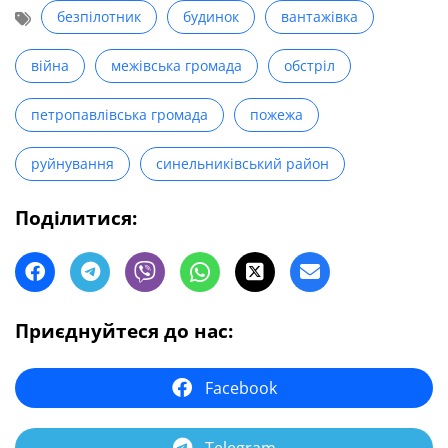
безпілотник
будинок
вантажівка
війна
межівська громада
обстріл
петропавлівська громада
пожежа
руйнування
синельниківський район
Поділитися:
Приєднуйтеся до нас:
Facebook