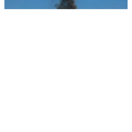
В Синельниківському районі внаслідок
атаки безпілотника пошкоджена АЗС
Події