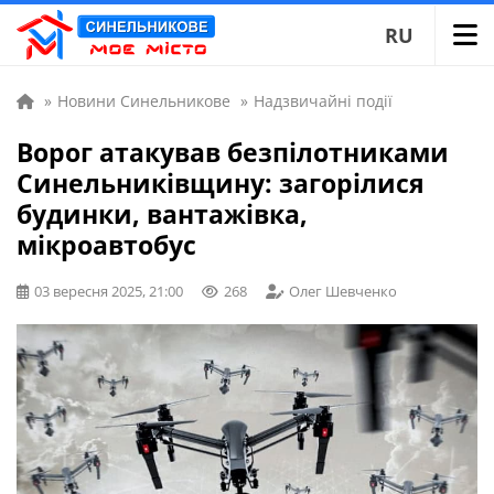
RU
»
Новини Синельникове
»
Надзвичайні події
Ворог атакував безпілотниками
Синельниківщину: загорілися
будинки, вантажівка,
мікроавтобус
03 вересня 2025, 21:00
268
Олег Шевченко