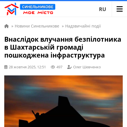
RU
»
Новини Синельникове
»
Надзвичайні події
Внаслідок влучання безпілотника
в Шахтарській громаді
пошкоджена інфраструктура
28 жовтня 2025, 12:51
497
Олег Шевченко