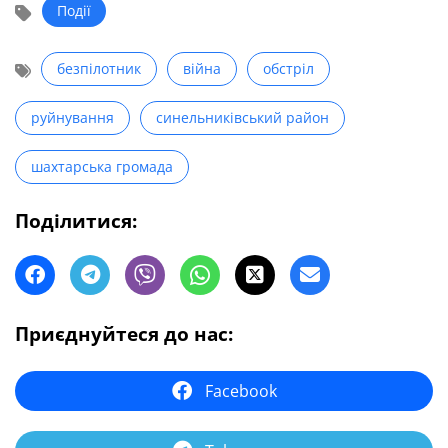
Події
безпілотник
війна
обстріл
руйнування
синельниківський район
шахтарська громада
Поділитися:
Приєднуйтеся до нас:
Facebook