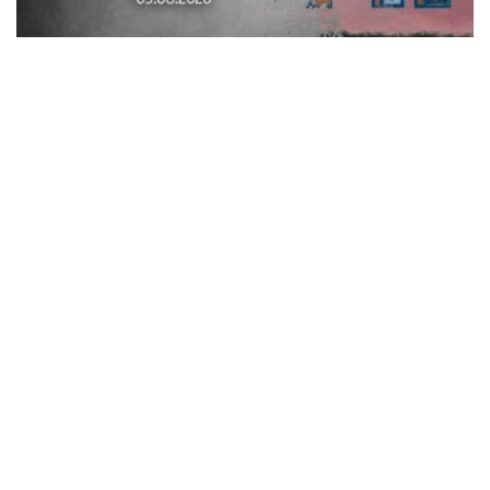
По Синельниківському району вдарили
трьома КАБами і БпЛА: поранена людина,
пошкоджені 7 будинків, гімназія, магазин
Суспільство