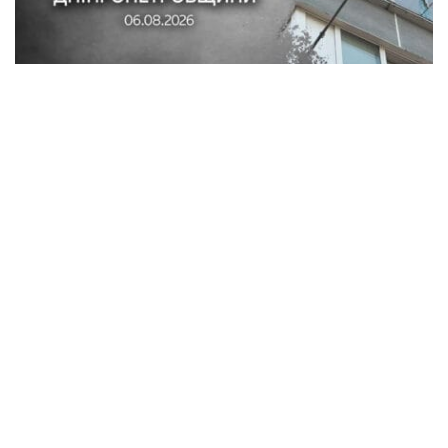
Обстріли в Синельниківському районі:
знищені трактор і господарські споруди,
понівечені комбайн та близько 10
будинків
Кримінал