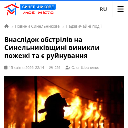
RU
»
Новини Синельникове
»
Надзвичайні події
Внаслідок обстрілів на
Синельниківщині виникли
пожежі та є руйнування
15 квітня 2026, 22:14
251
Олег Шевченко