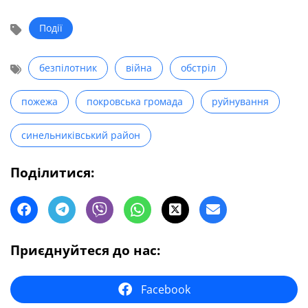
Події
безпілотник
війна
обстріл
пожежа
покровська громада
руйнування
синельниківський район
Поділитися:
Приєднуйтеся до нас:
Facebook