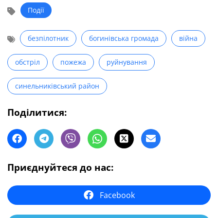
Події
безпілотник
богинівська громада
війна
обстріл
пожежа
руйнування
синельниківський район
Поділитися:
Приєднуйтеся до нас:
Facebook