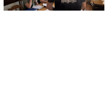
Справу міського голови передано до суду:
хто відповість за збитки в розмірі 5
мільйонів гривень?
Події