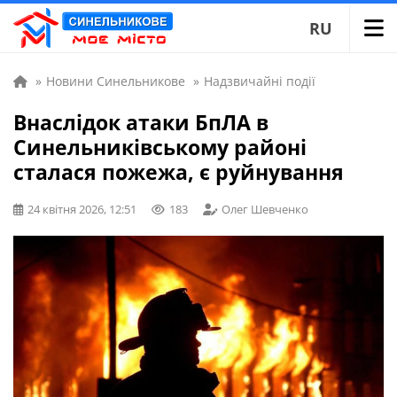
RU
»
Новини Синельникове
»
Надзвичайні події
Внаслідок атаки БпЛА в
Синельниківському районі
сталася пожежа, є руйнування
24 квітня 2026, 12:51
183
Олег Шевченко