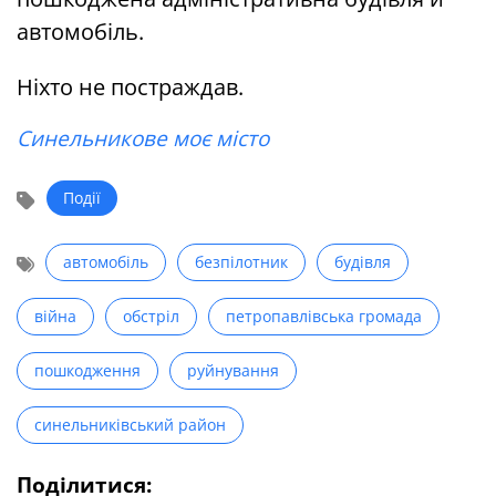
автомобіль.
Ніхто не постраждав.
Синельникове моє місто
Події
автомобіль
безпілотник
будівля
війна
обстріл
петропавлівська громада
пошкодження
руйнування
синельниківський район
Поділитися: