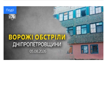
Події
По Синельниківському району вдарили
трьома КАБами і БпЛА: поранена людина,
пошкоджені 7 будинків, гімназія, магазин
Суспільство