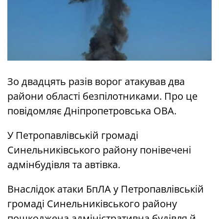
Зо двадцять разів ворог атакував два
райони області безпілотниками. Про це
повідомляє Дніпропетровська ОВА.
У Петропавлівській громаді
Синельниківського району понівечені
адмінбудівля та автівка.
Внаслідок атаки БпЛА у Петропавлівській
громаді Синельниківського району
пошкоджена адміністративна будівля й