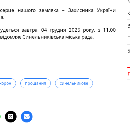
К
серце нашого земляка – Захисника України
а.
деться завтра, 04 грудня 2025 року, з 11.00
відомляє Синельниківська міська рада.
П
Б
хорон
прощання
синельникове