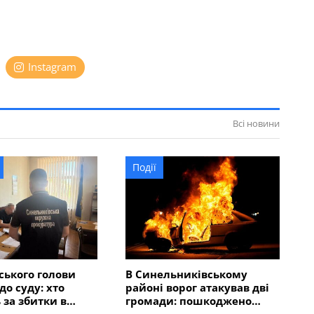
Instagram
Всі новини
Події
ського голови
В Синельниківському
до суду: хто
районі ворог атакував дві
 за збитки в
громади: пошкоджено
 мільйонів
адмінбудівлю, горів