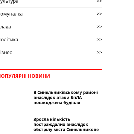
ультура
>>
Комуналка
>>
Влада
>>
олітика
>>
ізнес
>>
ПОПУЛЯРНІ НОВИНИ
В Синельниківському районі
внаслідок атаки БпЛА
пошкоджена будівля
Зросла кількість
постраждалих внаслідок
обстрілу міста Синельникове