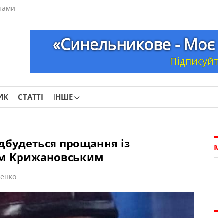
лами
«Синельникове - Моє 
Підписуйте
ИК
СТАТТІ
ІНШЕ
дбудеться прощання із
ом Крижановським
енко