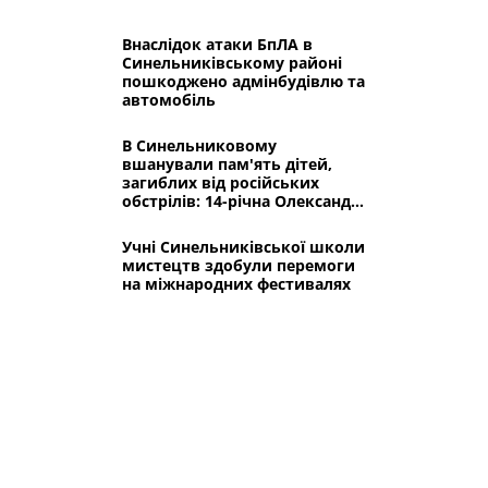
Внаслідок атаки БпЛА в
Синельниківському районі
пошкоджено адмінбудівлю та
автомобіль
В Синельниковому
вшанували пам'ять дітей,
загиблих від російських
обстрілів: 14-річна Олександра
і 8-річний Михайлик
Учні Синельниківської школи
мистецтв здобули перемоги
на міжнародних фестивалях