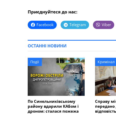
Приєднуйтеся до нас:
Facebook
Telegram
Viber
ОСТАННІ НОВИНИ
Події
Кримінал
По Синельниківському
Справу мі
району вдарили КАБом і
передано 
дроном: сталася пожежа
відповість
розмірі 5