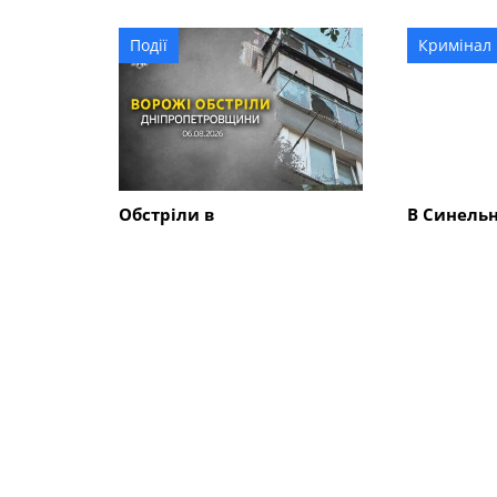
гривень?
Події
Кримінал
Обстріли в
В Синель
Синельниківському
районі 26
районі: знищені трактор і
вбив жінк
господарські споруди,
ще двох 
понівечені комбайн та
близько 10 будинків
СХОЖІ НОВИНИ
Суспільство
Суспільст