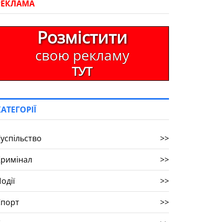
РЕКЛАМА
Розмістити
свою рекламу
ТУТ
КАТЕГОРІЇ
успільство
>>
Кримінал
>>
одії
>>
Спорт
>>