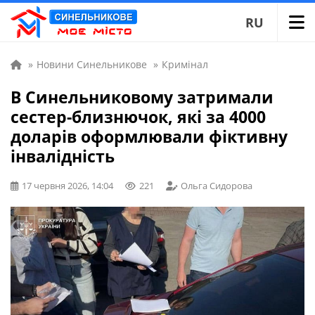
RU
»
Новини Синельникове
»
Кримінал
В Синельниковому затримали
сестер-близнючок, які за 4000
доларів оформлювали фіктивну
інвалідність
17 червня 2026, 14:04
221
Ольга Сидорова