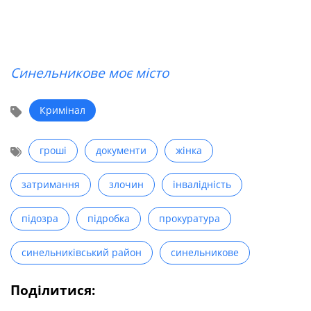
Синельникове моє місто
Кримінал
гроші
документи
жінка
затримання
злочин
інвалідність
підозра
підробка
прокуратура
синельниківський район
синельникове
Поділитися: