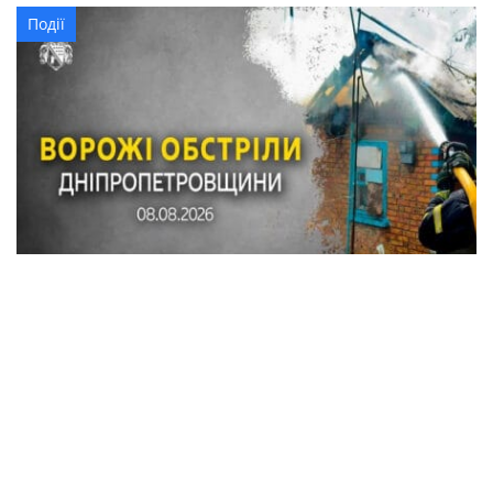
Події
Внаслідок обстрілів Синельниківського
району пошкоджено понад 20 будинків,
автомобілі, газогін, горіла вантажівка
Події