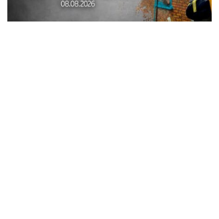
Внаслідок обстрілів Синельниківського
району пошкоджено понад 20 будинків,
автомобілі, газогін, горіла вантажівка
Події