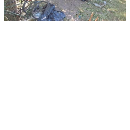
В Синельниківському районі 26-річний
чоловік вбив жінку та травмував ще двох
людей
Події