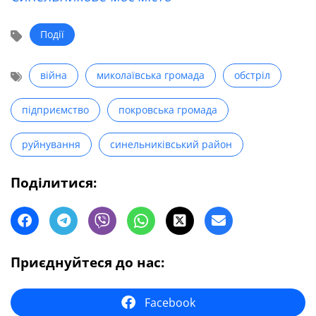
Події
війна
миколаївська громада
обстріл
підприємство
покровська громада
руйнування
синельниківський район
Поділитися:
Приєднуйтеся до нас:
Facebook