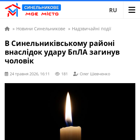
RU
»
Новини Синельникове
»
Надзвичайні події
В Синельниківському районі
внаслідок удару БпЛА загинув
чоловік
24 травня 2026, 16:11
181
Олег Шевченко