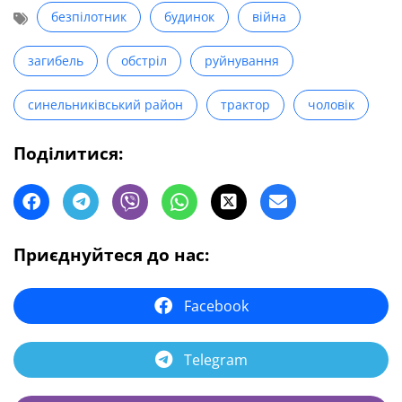
безпілотник
будинок
війна
загибель
обстріл
руйнування
синельниківський район
трактор
чоловік
Поділитися:
Приєднуйтеся до нас:
Facebook
Telegram