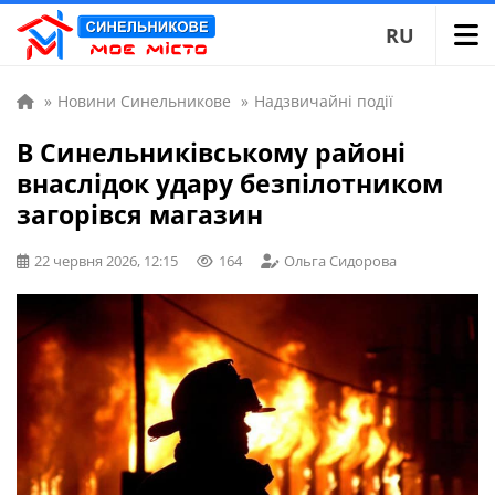
RU
»
Новини Синельникове
»
Надзвичайні події
В Синельниківському районі
внаслідок удару безпілотником
загорівся магазин
22 червня 2026, 12:15
164
Ольга Сидорова