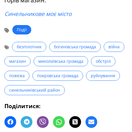
горів магазин.
Синельникове моє місто
Події
безпілотник
богинівська громада
війна
магазин
миколаївська громада
обстріл
пожежа
покровська громада
руйнування
синельниківський район
Поділитися: