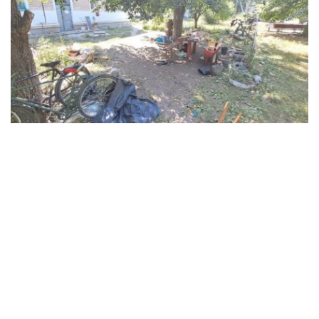
В Синельниківському районі 26-річний
чоловік вбив жінку та травмував ще двох
людей
Події