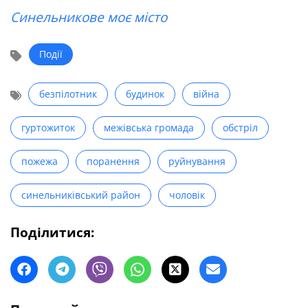
Синельникове моє місто
Події
безпілотник
будинок
війна
гуртожиток
межівська громада
обстріл
пожежа
поранення
руйнування
синельниківський район
чоловік
Поділитися: