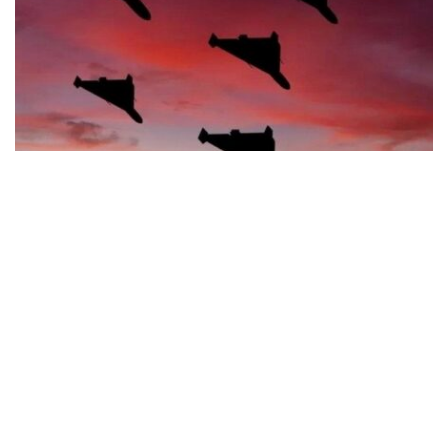
Синельникове зазнало обстрілу: що відомо
про наслідки атаки безпілотників
Події