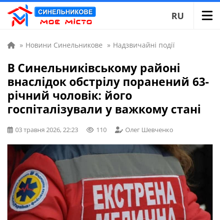
RU
»
Новини Синельникове
»
Надзвичайні події
В Синельниківському районі
внаслідок обстрілу поранений 63-
річний чоловік: його
госпіталізували у важкому стані
03 травня 2026, 22:23
110
Олег Шевченко