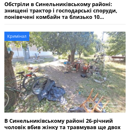
Обстріли в Синельниківському районі:
знищені трактор і господарські споруди,
понівечені комбайн та близько 10
будинків
Кримінал
В Синельниківському районі 26-річний
чоловік вбив жінку та травмував ще двох