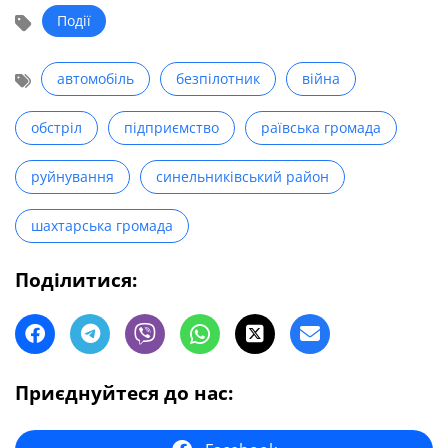
Події
автомобіль
безпілотник
війна
обстріл
підприємство
раївська громада
руйнування
синельниківський район
шахтарська громада
Поділитися:
Приєднуйтеся до нас: