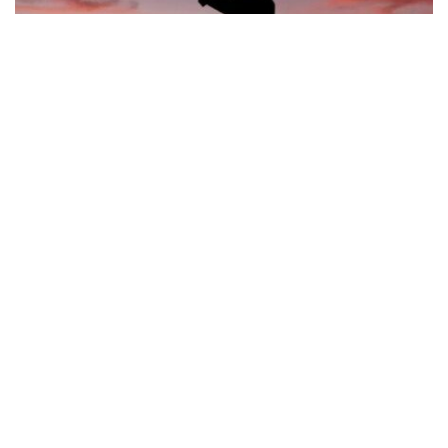
Синельникове зазнало обстрілу: що відомо
про наслідки атаки безпілотників
Події