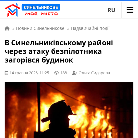
RU
»
Новини Синельникове
»
Надзвичайні події
В Синельниківському районі
через атаку безпілотника
загорівся будинок
14 травня 2026, 11:25
188
Ольга Сидорова