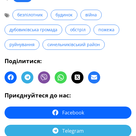
безпілотник
будинок
війна
дубовиківська громада
обстріл
пожежа
руйнування
синельниківський район
Поділитися:
Приєднуйтеся до нас:
Facebook
Telegram